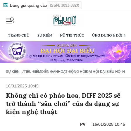
Bảng giá quảng cáo
ISSN: 3093-382X
TRANG CHỦ
SỰ KIỆN
NỮ TRÍ THỨC
ỨNG DỤNG & ĐỔI MỚI
/
SỰ KIỆN
TIÊU ĐIỂM
DIỄN ĐÀN
HOẠT ĐỘNG HỘI
ĐẠI HỘI ĐẠI BIỂU HỘI NỮ 
16/01/2025 10:45
Không chỉ có pháo hoa, DIFF 2025 sẽ
trở thành “sân chơi” của đa dạng sự
kiện nghệ thuật
PV
16/01/2025 10:45