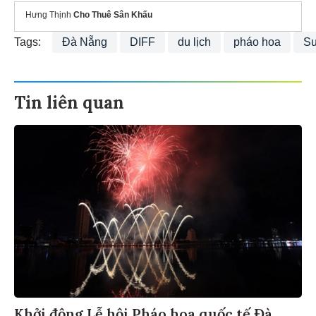
Hưng Thịnh
Cho Thuê Sân Khấu
Tags:
Đà Nẵng
DIFF
du lịch
pháo hoa
Su
Tin liên quan
Khởi động Lễ hội Pháo hoa quốc tế Đà