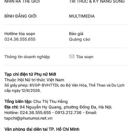
NHÌN RA THẾ GIỚI
TRI THỨC & KỸ NĂNG SỐNG
BÌNH ĐẲNG GIỚI
MULTIMEDIA
Hotline tòa soạn
Báo giá
024.36.555.655
Quảng cáo
Thông tin doanh nghiệp
Tòa soạn
Tạp chí điện tử Phụ nữ Mới
Thuộc Hội Nữ trí thức Việt Nam
Số giấy phép: 81/GP-BVHTTDL do Bộ Văn Hóa, Thể Thao và Du Lịch
cấp ngày 12/6/2026.
Tổng biên tập:
Chu Thị Thu Hằng
Địa chỉ:
94 Nguyễn Hy Quang, phường Đống Đa, Hà Nội.
Hotline: 024.36.555.655 - 0913.212.736 - Email:
tapchi@phunumoi.net.vn
Văn phòng đại diện tại TP. Hồ Chí Minh