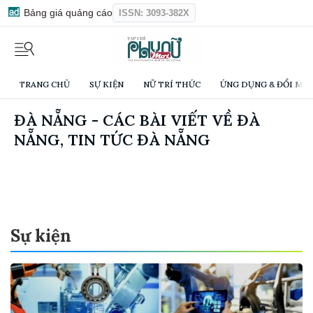
Bảng giá quảng cáo
ISSN: 3093-382X
TRANG CHỦ
SỰ KIỆN
NỮ TRÍ THỨC
ỨNG DỤNG & ĐỔI MỚI
ĐÀ NẴNG - CÁC BÀI VIẾT VỀ ĐÀ
NẴNG, TIN TỨC ĐÀ NẴNG
Sự kiện