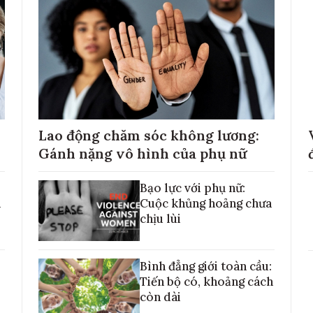
Lao động chăm sóc không lương:
Gánh nặng vô hình của phụ nữ
Bạo lực với phụ nữ:
h
Cuộc khủng hoảng chưa
chịu lùi
Bình đẳng giới toàn cầu:
Tiến bộ có, khoảng cách
còn dài