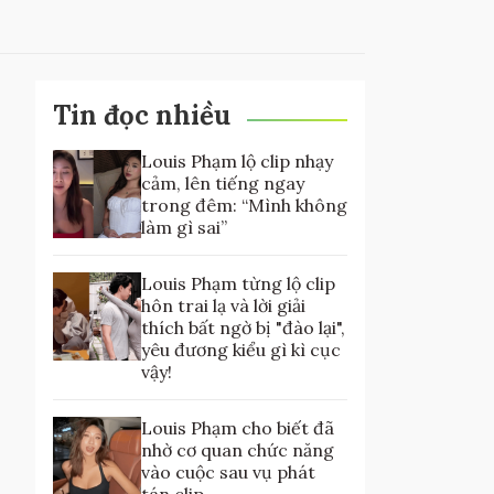
Tin đọc nhiều
Louis Phạm lộ clip nhạy
cảm, lên tiếng ngay
trong đêm: “Mình không
làm gì sai”
Louis Phạm từng lộ clip
hôn trai lạ và lời giải
thích bất ngờ bị "đào lại",
yêu đương kiểu gì kì cục
vậy!
Louis Phạm cho biết đã
nhờ cơ quan chức năng
vào cuộc sau vụ phát