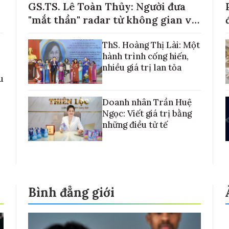
GS.TS. Lê Toàn Thủy: Người đưa
"mắt thần" radar từ không gian về
với những cánh đồng lúa Việt Nam
ThS. Hoàng Thị Lài: Một
hành trình cống hiến,
nhiều giá trị lan tỏa
u
Doanh nhân Trần Huệ
Ngọc: Viết giá trị bằng
những điều tử tế
Bình đẳng giới