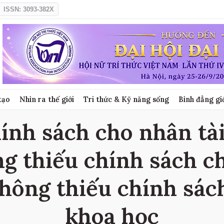
ISSN: 3093-382X
tạo
Nhìn ra thế giới
Tri thức & Kỹ năng sống
Bình đẳng gi
ính sách cho nhân tài
ng thiếu chính sách c
Không thiếu chính sác
khoa học