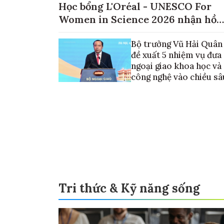
Học bổng L'Oréal - UNESCO For
Women in Science 2026 nhận hồ
sơ đến ngày 30/9
Bộ trưởng Vũ Hải Quân
đề xuất 5 nhiệm vụ đưa
ngoại giao khoa học và
công nghệ vào chiều sâ
Tri thức & Kỹ năng sống