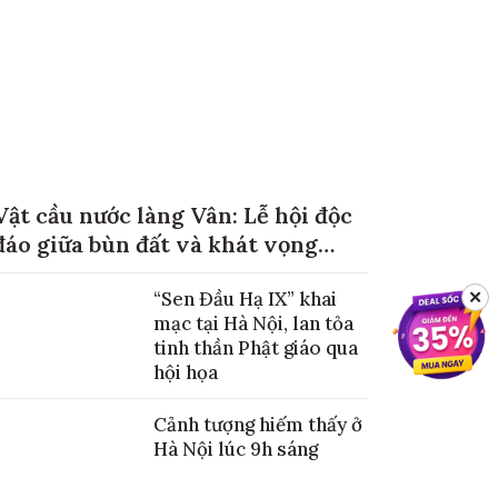
Vật cầu nước làng Vân: Lễ hội độc
đáo giữa bùn đất và khát vọng
mùa màng no đủ
“Sen Đầu Hạ IX” khai
✕
mạc tại Hà Nội, lan tỏa
tinh thần Phật giáo qua
hội họa
Cảnh tượng hiếm thấy ở
Hà Nội lúc 9h sáng