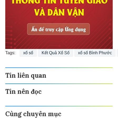
Tags:
xổ số
Kết Quả Xổ Số
xổ số Bình Phước
Tin liên quan
Tin nên đọc
Cùng chuyên mục