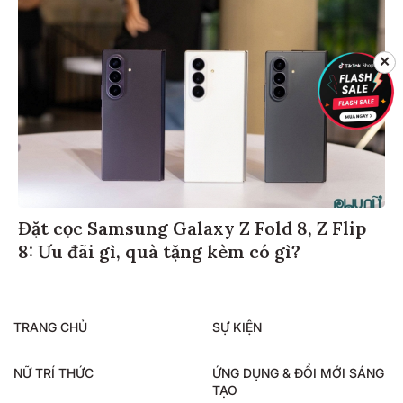
✕
Đặt cọc Samsung Galaxy Z Fold 8, Z Flip
8: Ưu đãi gì, quà tặng kèm có gì?
TRANG CHỦ
SỰ KIỆN
NỮ TRÍ THỨC
ỨNG DỤNG & ĐỔI MỚI SÁNG
TẠO