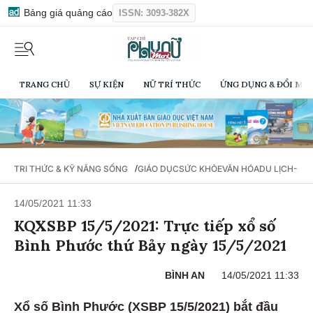
Bảng giá quảng cáo
ISSN: 3093-382X
TRANG CHỦ
SỰ KIỆN
NỮ TRÍ THỨC
ỨNG DỤNG & ĐỔI MỚI
/
TRI THỨC & KỸ NĂNG SỐNG
GIÁO DỤC
SỨC KHỎE
VĂN HÓA
DU LỊCH- Ẩ
14/05/2021 11:33
KQXSBP 15/5/2021: Trực tiếp xổ số
Bình Phước thứ Bảy ngày 15/5/2021
BÌNH AN
14/05/2021 11:33
Xổ số Bình Phước (XSBP 15/5/2021) bắt đầu