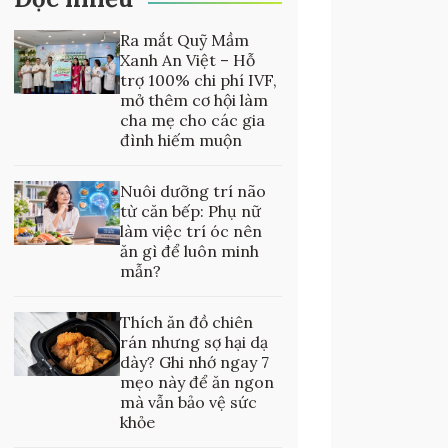
Ra mắt Quỹ Mầm
Xanh An Việt – Hỗ
trợ 100% chi phí IVF,
mở thêm cơ hội làm
cha mẹ cho các gia
đình hiếm muộn
Nuôi dưỡng trí não
từ căn bếp: Phụ nữ
làm việc trí óc nên
ăn gì để luôn minh
mẫn?
Thích ăn đồ chiên
rán nhưng sợ hại dạ
dày? Ghi nhớ ngay 7
mẹo này để ăn ngon
mà vẫn bảo vệ sức
khỏe