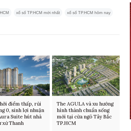
P.HCM
xổ số TP.HCM mới nhất
xổ số TP.HCM hôm nay
hởi điểm thấp, rủi
The AGULA và xu hướng
ng 0, sinh lợi nhuận
hình thành chuẩn sống
Aura Suite hút nhà
mới tại cửa ngõ Tây Bắc
ư xứ Thanh
TP.HCM