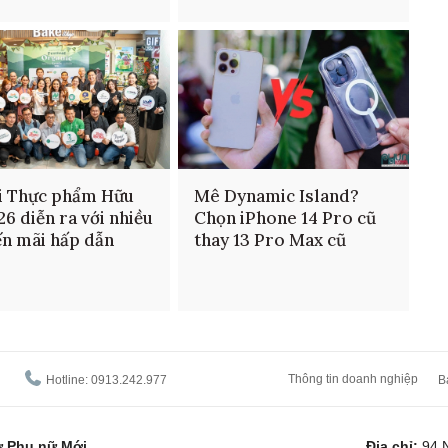
i Thực phẩm Hữu
Mê Dynamic Island?
26 diễn ra với nhiều
Chọn iPhone 14 Pro cũ
n mãi hấp dẫn
thay 13 Pro Max cũ
Thông tin doanh nghiệp
Hotline: 0913.242.977
B
tử Phụ nữ Mới
Địa chỉ:
94 