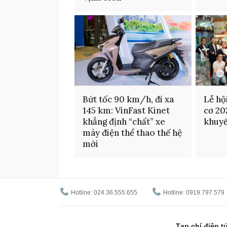
Bứt tốc 90 km/h, đi xa
Lễ hộ
145 km: VinFast Kinet
cơ 20
khẳng định “chất” xe
khuyế
máy điện thể thao thế hệ
mới
Hotline: 024.36.555.655
Hotline: 0919.797.579
Tạp chí điện 