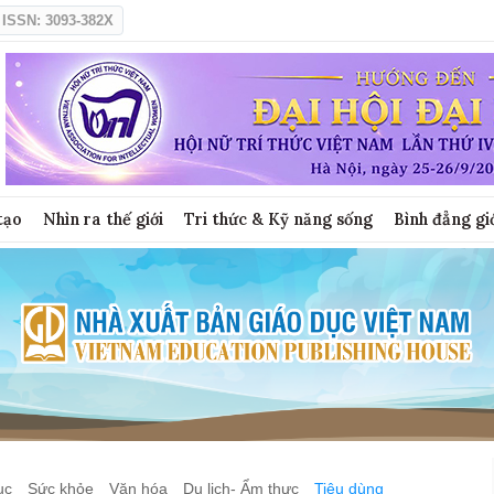
ISSN: 3093-382X
tạo
Nhìn ra thế giới
Tri thức & Kỹ năng sống
Bình đẳng gi
ục
Sức khỏe
Văn hóa
Du lịch- Ẩm thực
Tiêu dùng