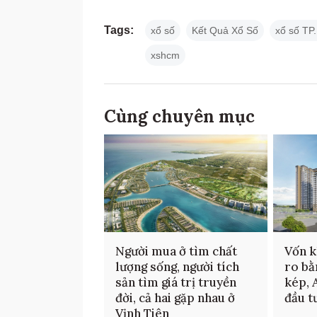
Tags:
xổ số
Kết Quả Xổ Số
xổ số T
xshcm
Cùng chuyên mục
Người mua ở tìm chất
Vốn k
lượng sống, người tích
ro bằ
sản tìm giá trị truyền
kép, 
đời, cả hai gặp nhau ở
đầu t
Vịnh Tiên