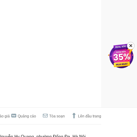
✕
áo giá
Quảng cáo
Tòa soạn
Lên đầu trang
Nguyễn Hy Quang, phường Đống Đa, Hà Nội.