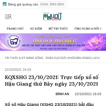
Bảng giá quảng cáo
ISSN: 3093-382X
TRANG CHỦ
SỰ KIỆN
NỮ TRÍ THỨC
ỨNG DỤNG & ĐỔI MỚI
/
TRI THỨC & KỸ NĂNG SỐNG
GIÁO DỤC
SỨC KHỎE
VĂN HÓA
DU LỊCH- Ẩ
22/10/2021 16:03
KQXSHG 23/10/2021: Trực tiếp xổ số
Hậu Giang thứ Bảy ngày 23/10/2021
BÌNH AN
22/10/2021 16:03
Xổ số Hậu Giang (XSHG 23/10/2021) bắt đầu