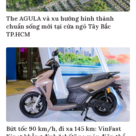
The AGULA và xu hướng hình thành
chuẩn sống mới tại cửa ngõ Tây Bắc
TP.HCM
Bứt tốc 90 km/h, đi xa 145 km: VinFast
Kinet khẳng định “chất” xe máy điện thể