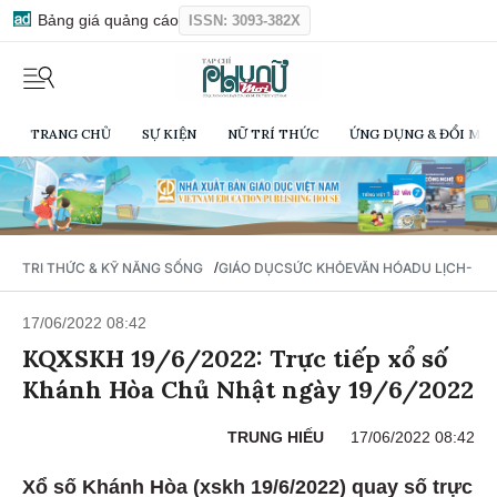
Bảng giá quảng cáo
ISSN: 3093-382X
TRANG CHỦ
SỰ KIỆN
NỮ TRÍ THỨC
ỨNG DỤNG & ĐỔI MỚI
/
TRI THỨC & KỸ NĂNG SỐNG
GIÁO DỤC
SỨC KHỎE
VĂN HÓA
DU LỊCH- Ẩ
17/06/2022 08:42
KQXSKH 19/6/2022: Trực tiếp xổ số
Khánh Hòa Chủ Nhật ngày 19/6/2022
TRUNG HIẾU
17/06/2022 08:42
Xổ số Khánh Hòa (xskh 19/6/2022) quay số trực