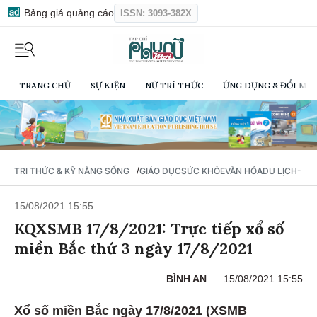
Bảng giá quảng cáo
ISSN: 3093-382X
TRANG CHỦ
SỰ KIỆN
NỮ TRÍ THỨC
ỨNG DỤNG & ĐỔI MỚI
/
TRI THỨC & KỸ NĂNG SỐNG
GIÁO DỤC
SỨC KHỎE
VĂN HÓA
DU LỊCH- Ẩ
15/08/2021 15:55
KQXSMB 17/8/2021: Trực tiếp xổ số
miền Bắc thứ 3 ngày 17/8/2021
BÌNH AN
15/08/2021 15:55
Xổ số miền Bắc ngày 17/8/2021 (XSMB