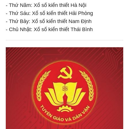
- Thứ Năm: Xổ số kiến thiết Hà Nội
- Thứ Sáu: Xổ số kiến thiết Hải Phòng
- Thứ Bảy: Xổ số kiến thiết Nam Định
- Chủ Nhật: Xổ số kiến thiết Thái Bình