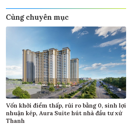
Cùng chuyên mục
Vốn khởi điểm thấp, rủi ro bằng 0, sinh lợi
nhuận kép, Aura Suite hút nhà đầu tư xứ
Thanh