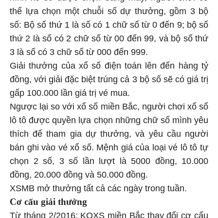
thể lựa chọn một chuỗi số dự thưởng, gồm 3 bộ
số: Bộ số thứ 1 là số có 1 chữ số từ 0 đến 9; bộ số
thứ 2 là số có 2 chữ số từ 00 đến 99, và bộ số thứ
3 là số có 3 chữ số từ 000 đến 999.
Giải thưởng của xổ số điện toán lên đến hàng tỷ
đồng, với giải đặc biệt trúng cả 3 bộ số sẽ có giá trị
gấp 100.000 lần giá trị vé mua.
Ngược lại so với xổ số miền Bắc, người chơi xổ số
lô tô được quyền lựa chọn những chữ số mình yêu
thích để tham gia dự thưởng, và yêu cầu người
bán ghi vào vé xổ số. Mệnh giá của loại vé lô tô tự
chọn 2 số, 3 số lần lượt là 5000 đồng, 10.000
đồng, 20.000 đồng và 50.000 đồng.
XSMB mở thưởng tất cả các ngày trong tuần.
Cơ cấu giải thưởng
Từ tháng 2/2016: KQXS miền Bắc thay đổi cơ cấu