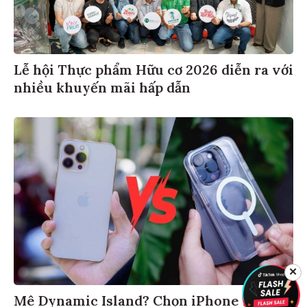
Lễ hội Thực phẩm Hữu cơ 2026 diễn ra với
nhiều khuyến mãi hấp dẫn
✕
Mê Dynamic Island? Chọn iPhone 14 Pro