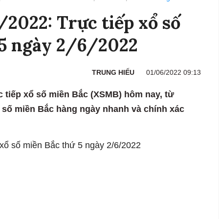
022: Trực tiếp xổ số
 5 ngày 2/6/2022
TRUNG HIẾU
01/06/2022 09:13
ực tiếp xổ số miền Bắc (XSMB) hôm nay, từ
ổ số miền Bắc hàng ngày nhanh và chính xác
xổ số miền Bắc thứ 5 ngày 2/6/2022