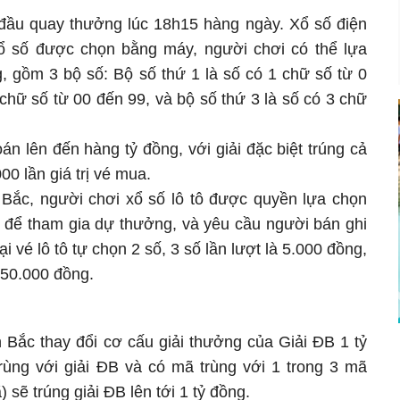
đầu quay thưởng lúc 18h15 hàng ngày. Xổ số điện
xổ số được chọn bằng máy, người chơi có thể lựa
, gồm 3 bộ số: Bộ số thứ 1 là số có 1 chữ số từ 0
 chữ số từ 00 đến 99, và bộ số thứ 3 là số có 3 chữ
án lên đến hàng tỷ đồng, với giải đặc biệt trúng cả
00 lần giá trị vé mua.
 Bắc, người chơi xổ số lô tô được quyền lựa chọn
 để tham gia dự thưởng, và yêu cầu người bán ghi
i vé lô tô tự chọn 2 số, 3 số lần lượt là 5.000 đồng,
 50.000 đồng.
Bắc thay đổi cơ cấu giải thưởng của Giải ĐB 1 tỷ
ùng với giải ĐB và có mã trùng với 1 trong 3 mã
) sẽ trúng giải ĐB lên tới 1 tỷ đồng.