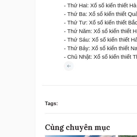
- Thứ Hai: Xổ số kiến thiết Hà
- Thứ Ba: Xổ số kiến thiết Qu
- Thứ Tư: Xổ số kiến thiết Bắ
- Thứ Năm: Xổ số kiến thiết H
- Thứ Sáu: Xổ số kiến thiết H
- Thứ Bảy: Xổ số kiến thiết N
- Chủ Nhật: Xổ số kiến thiết T
Tags:
Cùng chuyên mục