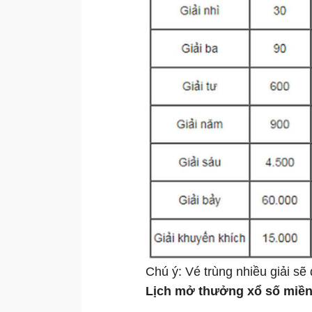
Chú ý: Vé trùng nhiều giải sẽ 
Lịch mở thưởng xổ số miền