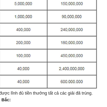
được lĩnh đủ tiền thưởng tất cả các giải đã trúng.
 Bắc: