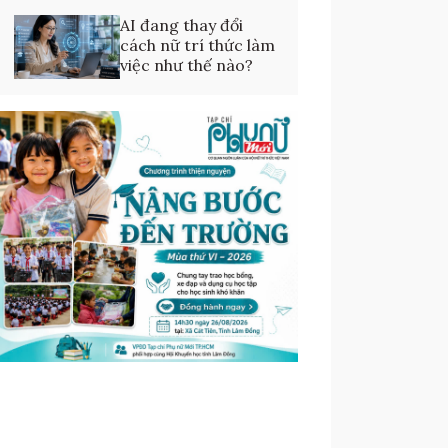
AI đang thay đổi
cách nữ trí thức làm
việc như thế nào?