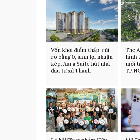
Vốn khởi điểm thấp, rủi
The 
ro bằng 0, sinh lợi nhuận
hình 
kép, Aura Suite hút nhà
mới t
đầu tư xứ Thanh
TP.H