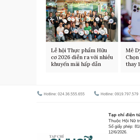
Lễ hội Thực phẩm Hữu
Mê D
cơ 2026 diễn ra với nhiều
Chọn 
khuyến mãi hấp dẫn
thay 
Hotline: 024.36.555.655
Hotline: 0919.797.579
Tạp chí điện 
Thuộc Hội Nữ tr
Số giấy phép: 8
12/6/2026.