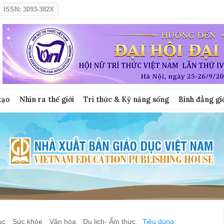
ISSN: 3093-382X
tạo
Nhìn ra thế giới
Tri thức & Kỹ năng sống
Bình đẳng gi
ục
Sức khỏe
Văn hóa
Du lịch- Ẩm thực
Tiêu dùng