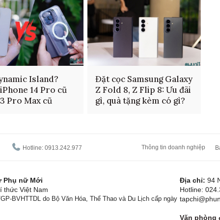
ynamic Island?
Đặt cọc Samsung Galaxy
iPhone 14 Pro cũ
Z Fold 8, Z Flip 8: Ưu đãi
13 Pro Max cũ
gì, quà tặng kèm có gì?
Thông tin doanh nghiệp
Hotline: 0913.242.977
B
tử Phụ nữ Mới
Địa chỉ:
94 
í thức Việt Nam
Hotline: 024
1/GP-BVHTTDL do Bộ Văn Hóa, Thể Thao và Du Lịch cấp ngày
tapchi@phun
Văn phòng đ