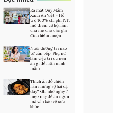
Ra mắt Quỹ Mầm
Xanh An Việt – Hỗ
trợ 100% chi phí IVF,
mở thêm cơ hội làm
cha mẹ cho các gia
đình hiếm muộn
Nuôi dưỡng trí não
từ căn bếp: Phụ nữ
làm việc trí óc nên
ăn gì để luôn minh
mẫn?
Thích ăn đồ chiên
rán nhưng sợ hại dạ
dày? Ghi nhớ ngay 7
mẹo này để ăn ngon
mà vẫn bảo vệ sức
khỏe