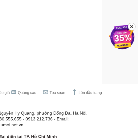
✕
áo giá
Quảng cáo
Tòa soạn
Lên đầu trang
Nguyễn Hy Quang, phường Đống Đa, Hà Nội.
.36.555.655 - 0913.212.736 - Email:
umoi.net.vn
ại diện tại TP. Hồ Chí Minh