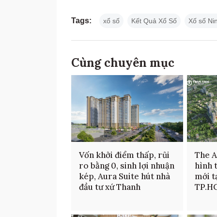
Tags:
xổ số
Kết Quả Xổ Số
Xố số Ni
Cùng chuyên mục
Vốn khởi điểm thấp, rủi
The 
ro bằng 0, sinh lợi nhuận
hình 
kép, Aura Suite hút nhà
mới t
đầu tư xứ Thanh
TP.H