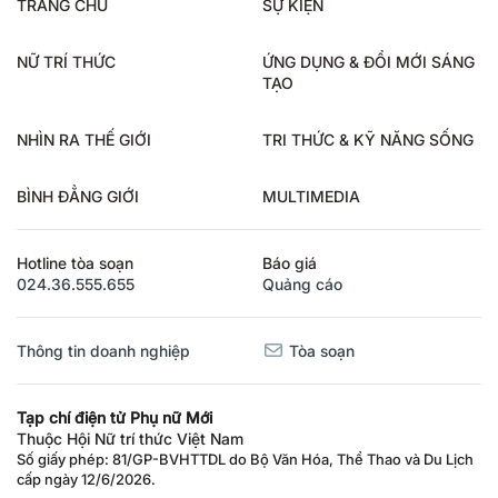
TRANG CHỦ
SỰ KIỆN
NỮ TRÍ THỨC
ỨNG DỤNG & ĐỔI MỚI SÁNG
TẠO
NHÌN RA THẾ GIỚI
TRI THỨC & KỸ NĂNG SỐNG
BÌNH ĐẲNG GIỚI
MULTIMEDIA
Hotline tòa soạn
Báo giá
024.36.555.655
Quảng cáo
Thông tin doanh nghiệp
Tòa soạn
Tạp chí điện tử Phụ nữ Mới
Thuộc Hội Nữ trí thức Việt Nam
Số giấy phép: 81/GP-BVHTTDL do Bộ Văn Hóa, Thể Thao và Du Lịch
cấp ngày 12/6/2026.