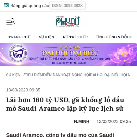
Bảng giá quảng cáo
ISSN: 3093-382X
TRANG CHỦ
SỰ KIỆN
NỮ TRÍ THỨC
ỨNG DỤNG & ĐỔI MỚI
/
SỰ KIỆN
TIÊU ĐIỂM
DIỄN ĐÀN
HOẠT ĐỘNG HỘI
ĐẠI HỘI ĐẠI BIỂU HỘI NỮ 
13/03/2023 09:35
Lãi hơn 160 tỷ USD, gã khổng lồ dầu
mỏ Saudi Aramco lập kỷ lục lịch sử
N.MINH
13/03/2023 09:35
Saudi Aramco, công ty dầu mỏ của Saudi