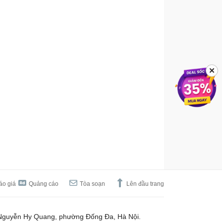
✕
áo giá
Quảng cáo
Tòa soạn
Lên đầu trang
Nguyễn Hy Quang, phường Đống Đa, Hà Nội.