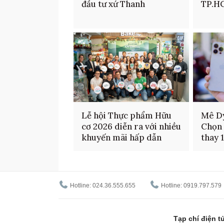
đầu tư xứ Thanh
TP.H
Lễ hội Thực phẩm Hữu
Mê D
cơ 2026 diễn ra với nhiều
Chọn 
khuyến mãi hấp dẫn
thay 
Hotline: 024.36.555.655
Hotline: 0919.797.579
Tạp chí điện 