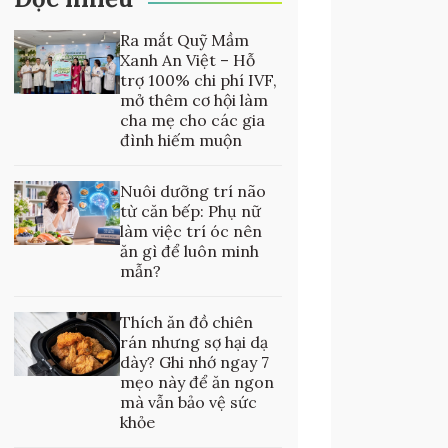
Ra mắt Quỹ Mầm
Xanh An Việt – Hỗ
trợ 100% chi phí IVF,
mở thêm cơ hội làm
cha mẹ cho các gia
đình hiếm muộn
Nuôi dưỡng trí não
từ căn bếp: Phụ nữ
làm việc trí óc nên
ăn gì để luôn minh
mẫn?
Thích ăn đồ chiên
rán nhưng sợ hại dạ
dày? Ghi nhớ ngay 7
mẹo này để ăn ngon
mà vẫn bảo vệ sức
khỏe