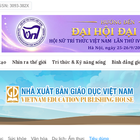
SSN: 3093-382X
tạo
Nhìn ra thế giới
Tri thức & Kỹ năng sống
Bình đẳng gi
ục
Sức khỏe
Văn hóa
Du lịch- Ẩm thực
Tiêu dùng