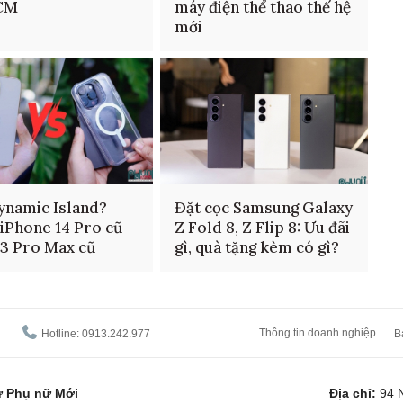
CM
máy điện thể thao thế hệ
mới
ynamic Island?
Đặt cọc Samsung Galaxy
iPhone 14 Pro cũ
Z Fold 8, Z Flip 8: Ưu đãi
13 Pro Max cũ
gì, quà tặng kèm có gì?
Thông tin doanh nghiệp
Hotline: 0913.242.977
B
tử Phụ nữ Mới
Địa chỉ:
94 