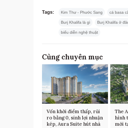
Tags:
Kim Thư - Phước Sang
cá basa c
Burj Khalifa là gì
Burj Khalifa ở đâ
biểu diễn nghệ thuật
Cùng chuyên mục
Vốn khởi điểm thấp, rủi
The 
ro bằng 0, sinh lợi nhuận
hình 
kép, Aura Suite hút nhà
mới t