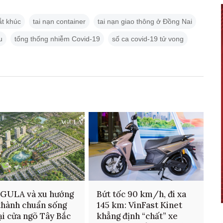
ắt khúc
tai nạn container
tai nạn giao thông ở Đồng Nai
u
tổng thống nhiễm Covid-19
số ca covid-19 tử vong
AGULA và xu hướng
Bứt tốc 90 km/h, đi xa
thành chuẩn sống
145 km: VinFast Kinet
ại cửa ngõ Tây Bắc
khẳng định “chất” xe