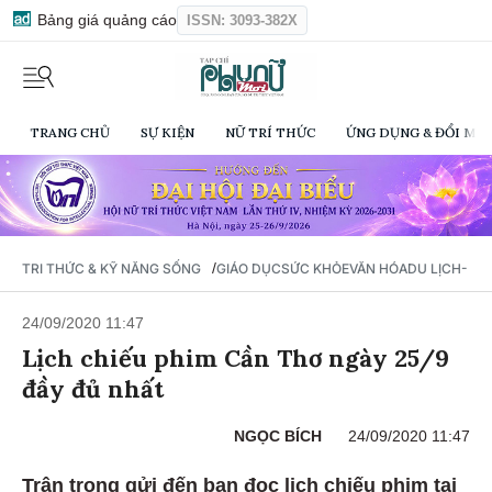
Bảng giá quảng cáo
ISSN: 3093-382X
TRANG CHỦ
SỰ KIỆN
NỮ TRÍ THỨC
ỨNG DỤNG & ĐỔI MỚI
/
TRI THỨC & KỸ NĂNG SỐNG
GIÁO DỤC
SỨC KHỎE
VĂN HÓA
DU LỊCH- Ẩ
24/09/2020 11:47
Lịch chiếu phim Cần Thơ ngày 25/9
đầy đủ nhất
NGỌC BÍCH
24/09/2020 11:47
Trân trọng gửi đến bạn đọc lịch chiếu phim tại