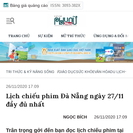
Bảng giá quảng cáo
ISSN: 3093-382X
TRANG CHỦ
SỰ KIỆN
NỮ TRÍ THỨC
ỨNG DỤNG & ĐỔI MỚI
/
TRI THỨC & KỸ NĂNG SỐNG
GIÁO DỤC
SỨC KHỎE
VĂN HÓA
DU LỊCH- Ẩ
26/11/2020 17:09
Lịch chiếu phim Đà Nẵng ngày 27/11
đầy đủ nhất
NGỌC BÍCH
26/11/2020 17:09
Trân trọng gởi đến bạn đọc lịch chiếu phim tại