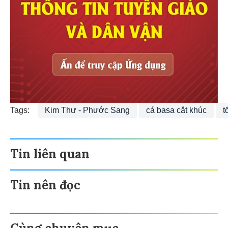
Tags:
Kim Thư - Phước Sang
cá basa cắt khúc
t
Tin liên quan
Tin nên đọc