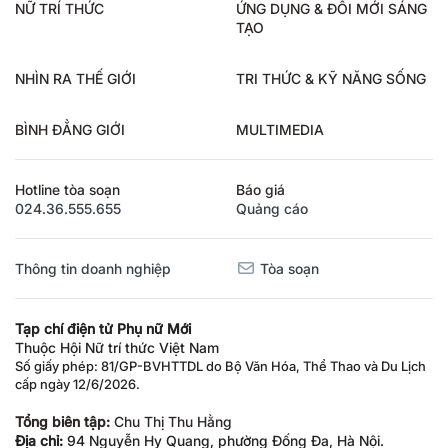
NỮ TRÍ THỨC
ỨNG DỤNG & ĐỔI MỚI SÁNG
TẠO
NHÌN RA THẾ GIỚI
TRI THỨC & KỸ NĂNG SỐNG
BÌNH ĐẲNG GIỚI
MULTIMEDIA
Hotline tòa soạn
Báo giá
024.36.555.655
Quảng cáo
Thông tin doanh nghiệp
Tòa soạn
Tạp chí điện tử Phụ nữ Mới
Thuộc Hội Nữ trí thức Việt Nam
Số giấy phép: 81/GP-BVHTTDL do Bộ Văn Hóa, Thể Thao và Du Lịch
cấp ngày 12/6/2026.
Tổng biên tập:
Chu Thị Thu Hằng
Địa chỉ:
94 Nguyễn Hy Quang, phường Đống Đa, Hà Nội.