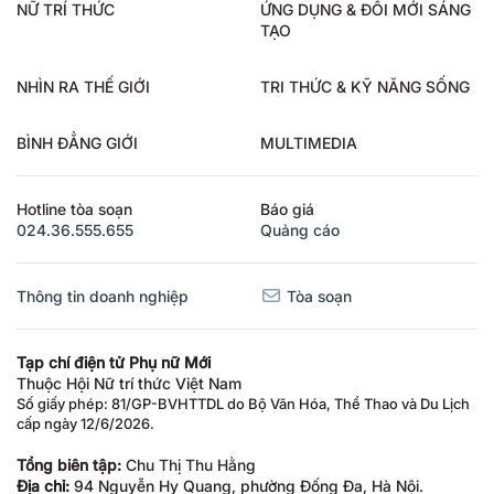
NỮ TRÍ THỨC
ỨNG DỤNG & ĐỔI MỚI SÁNG
TẠO
NHÌN RA THẾ GIỚI
TRI THỨC & KỸ NĂNG SỐNG
BÌNH ĐẲNG GIỚI
MULTIMEDIA
Hotline tòa soạn
Báo giá
024.36.555.655
Quảng cáo
Thông tin doanh nghiệp
Tòa soạn
Tạp chí điện tử Phụ nữ Mới
Thuộc Hội Nữ trí thức Việt Nam
Số giấy phép: 81/GP-BVHTTDL do Bộ Văn Hóa, Thể Thao và Du Lịch
cấp ngày 12/6/2026.
Tổng biên tập:
Chu Thị Thu Hằng
Địa chỉ:
94 Nguyễn Hy Quang, phường Đống Đa, Hà Nội.