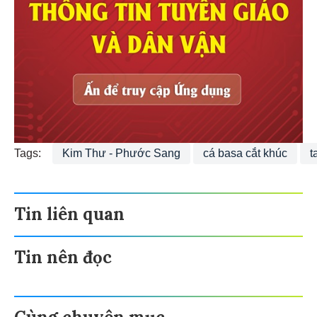
Tags:
Kim Thư - Phước Sang
cá basa cắt khúc
t
Tin liên quan
Tin nên đọc