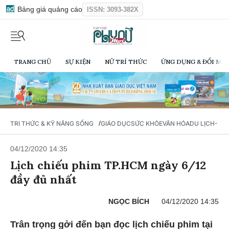
Bảng giá quảng cáo
ISSN: 3093-382X
TRANG CHỦ
SỰ KIỆN
NỮ TRÍ THỨC
ỨNG DỤNG & ĐỔI MỚI
/
TRI THỨC & KỸ NĂNG SỐNG
GIÁO DỤC
SỨC KHỎE
VĂN HÓA
DU LỊCH- Ẩ
04/12/2020 14:35
Lịch chiếu phim TP.HCM ngày 6/12
đầy đủ nhất
NGỌC BÍCH
04/12/2020 14:35
Trân trọng gởi đến bạn đọc lịch chiếu phim tại