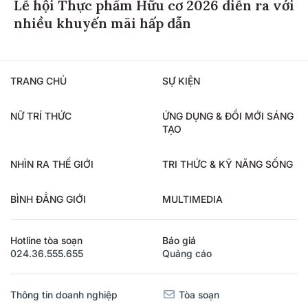
Lễ hội Thực phẩm Hữu cơ 2026 diễn ra với
nhiều khuyến mãi hấp dẫn
TRANG CHỦ
SỰ KIỆN
NỮ TRÍ THỨC
ỨNG DỤNG & ĐỔI MỚI SÁNG
TẠO
NHÌN RA THẾ GIỚI
TRI THỨC & KỸ NĂNG SỐNG
BÌNH ĐẲNG GIỚI
MULTIMEDIA
Hotline tòa soạn
Báo giá
024.36.555.655
Quảng cáo
Thông tin doanh nghiệp
Tòa soạn