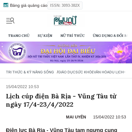
Bảng giá quảng cáo
ISSN: 3093-382X
TRANG CHỦ
SỰ KIỆN
NỮ TRÍ THỨC
ỨNG DỤNG & ĐỔI MỚI
/
TRI THỨC & KỸ NĂNG SỐNG
GIÁO DỤC
SỨC KHỎE
VĂN HÓA
DU LỊCH- Ẩ
15/04/2022 10:53
Lịch cúp điện Bà Rịa - Vũng Tàu từ
ngày 17/4-23/4/2022
MAI UYÊN
15/04/2022 10:53
Điện lực Bà Rịa - Vũng Tàu tạm ngưng cung