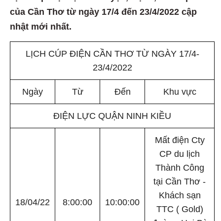
của Cần Thơ từ ngày 17/4 đến 23/4/2022 cập
nhật mới nhất.
LỊCH CÚP ĐIỆN CẦN THƠ TỪ NGÀY 17/4-
23/4/2022
Ngày
Từ
Đến
Khu vực
ĐIỆN LỰC QUẬN NINH KIỀU
Mất điện Cty
CP du lịch
Thành Công
tại Cần Thơ -
Khách sạn
18/04/22
8:00:00
10:00:00
TTC ( Gold)