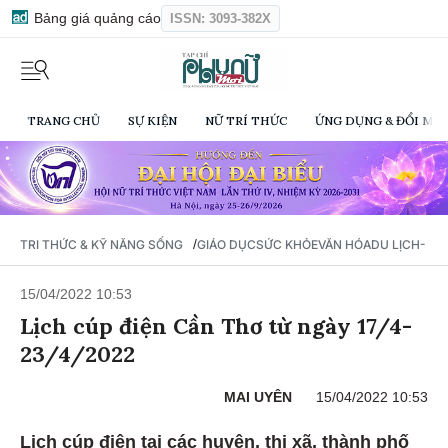
Bảng giá quảng cáo
ISSN: 3093-382X
TRANG CHỦ
SỰ KIỆN
NỮ TRÍ THỨC
ỨNG DỤNG & ĐỔI MỚI
/
TRI THỨC & KỸ NĂNG SỐNG
GIÁO DỤC
SỨC KHỎE
VĂN HÓA
DU LỊCH- Ẩ
15/04/2022 10:53
Lịch cúp điện Cần Thơ từ ngày 17/4-
23/4/2022
MAI UYÊN
15/04/2022 10:53
Lịch cúp điện tại các huyện, thị xã, thành phố