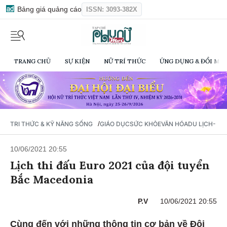
Bảng giá quảng cáo
ISSN: 3093-382X
TRANG CHỦ
SỰ KIỆN
NỮ TRÍ THỨC
ỨNG DỤNG & ĐỔI MỚI
/
TRI THỨC & KỸ NĂNG SỐNG
GIÁO DỤC
SỨC KHỎE
VĂN HÓA
DU LỊCH- Ẩ
10/06/2021 20:55
Lịch thi đấu Euro 2021 của đội tuyển
Bắc Macedonia
P.V
10/06/2021 20:55
Cùng đến với những thông tin cơ bản về Đội