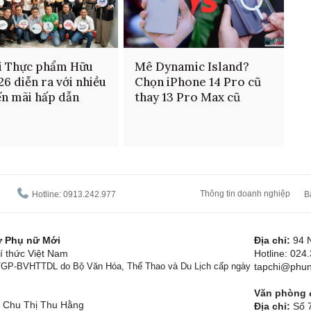
i Thực phẩm Hữu
Mê Dynamic Island?
26 diễn ra với nhiều
Chọn iPhone 14 Pro cũ
n mãi hấp dẫn
thay 13 Pro Max cũ
Thông tin doanh nghiệp
Hotline: 0913.242.977
B
tử Phụ nữ Mới
Địa chỉ:
94 
í thức Việt Nam
Hotline: 024
1/GP-BVHTTDL do Bộ Văn Hóa, Thể Thao và Du Lịch cấp ngày
tapchi@phun
Văn phòng đ
Chu Thị Thu Hằng
Địa chỉ:
Số 7