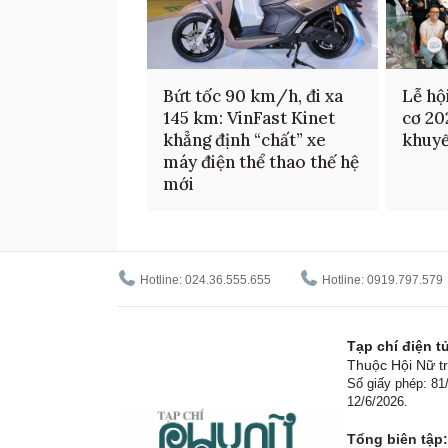
Bứt tốc 90 km/h, đi xa
Lễ hộ
145 km: VinFast Kinet
cơ 20
khẳng định “chất” xe
khuyế
máy điện thể thao thế hệ
mới
Hotline: 024.36.555.655
Hotline: 0919.797.579
Tạp chí điện 
Thuộc Hội Nữ tr
Số giấy phép: 8
12/6/2026.
Tổng biên tập: