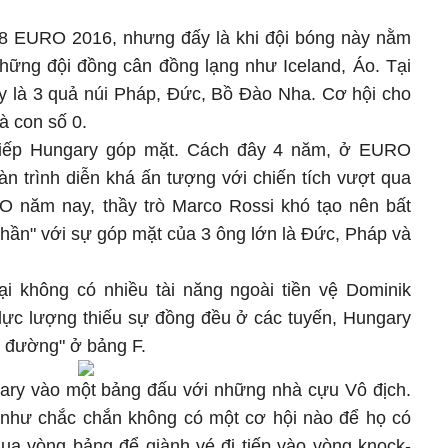
/8 EURO 2016, nhưng đấy là khi đội bóng này nằm
hững đội đồng cân đồng lạng như Iceland, Áo. Tại
 là 3 quả núi Pháp, Đức, Bồ Đào Nha. Cơ hội cho
à con số 0.
 tiếp Hungary góp mặt. Cách đây 4 năm, ở EURO
n trình diễn khá ấn tượng với chiến tích vượt qua
 năm nay, thầy trò Marco Rossi khó tạo nên bất
thần" với sự góp mặt của 3 ông lớn là Đức, Pháp và
ại không có nhiều tài năng ngoài tiền vệ Dominik
 lực lượng thiếu sự đồng đều ở các tuyến, Hungary
ót đường" ở bảng F.
ary vào một bảng đấu với những nhà cựu Vô địch.
như chắc chắn không có một cơ hội nào để họ có
 qua vòng bảng để giành vé đi tiếp vào vòng knock-