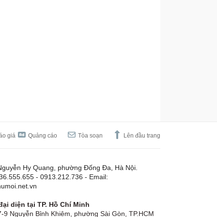
áo giá
Quảng cáo
Tòa soạn
Lên đầu trang
Nguyễn Hy Quang, phường Đống Đa, Hà Nội.
.36.555.655 - 0913.212.736 - Email:
umoi.net.vn
ại diện tại TP. Hồ Chí Minh
-9 Nguyễn Bỉnh Khiêm, phường Sài Gòn, TP.HCM