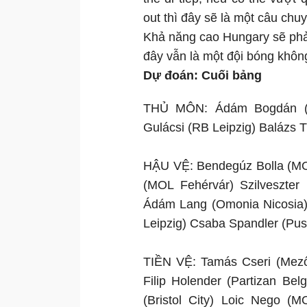
out thì đây sẽ là một câu chu
Khả năng cao Hungary sẽ phải 
đây vẫn là một đội bóng khôn
Dự đoán: Cuối bảng
THỦ MÔN: Ádám Bogdán (Fe
Gulácsi (RB Leipzig) Balázs 
HẬU VỆ: Bendegúz Bolla (MOL
(MOL Fehérvár) Szilveszte
Ádám Lang (Omonia Nicosia) 
Leipzig) Csaba Spandler (Pus
TIỀN VỆ: Tamás Cseri (Mező
Filip Holender (Partizan Be
(Bristol City) Loic Nego (