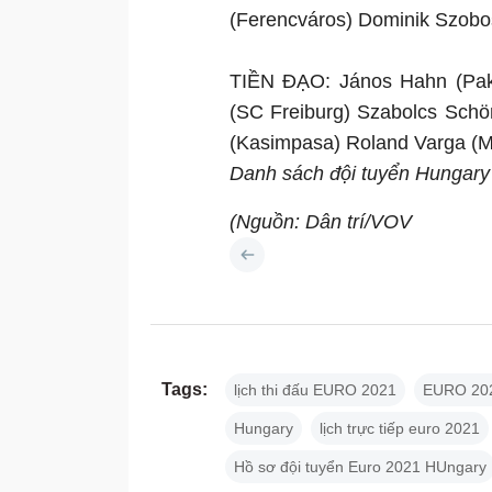
(Ferencváros) Dominik Szobos
TIỀN ĐẠO: János Hahn (Paks
(SC Freiburg) Szabolcs Schö
(Kasimpasa) Roland Varga (
Danh sách đội tuyển Hungary
(Nguồn: Dân trí/VOV
Tags:
lịch thi đấu EURO 2021
EURO 20
Hungary
lịch trực tiếp euro 2021
Hồ sơ đội tuyển Euro 2021 HUngary