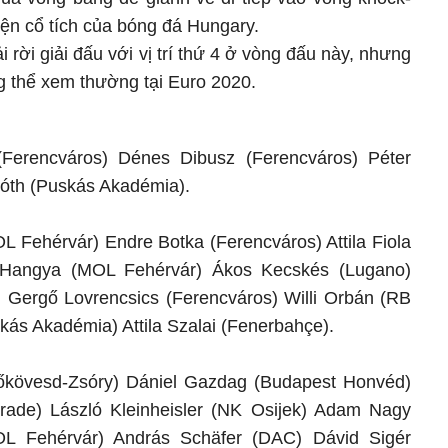
yện cổ tích của bóng đá Hungary.
rời giải đấu với vị trí thứ 4 ở vòng đấu này, nhưng
g thể xem thường tại Euro 2020.
rencváros) Dénes Dibusz (Ferencváros) Péter
Tóth (Puskás Akadémia).
 Fehérvár) Endre Botka (Ferencváros) Attila Fiola
r Hangya (MOL Fehérvár) Ákos Kecskés (Lugano)
Gergő Lovrencsics (Ferencváros) Willi Orbán (RB
kás Akadémia) Attila Szalai (Fenerbahçe).
kövesd-Zsóry) Dániel Gazdag (Budapest Honvéd)
lgrade) László Kleinheisler (NK Osijek) Adam Nagy
MOL Fehérvár) András Schäfer (DAC) Dávid Sigér