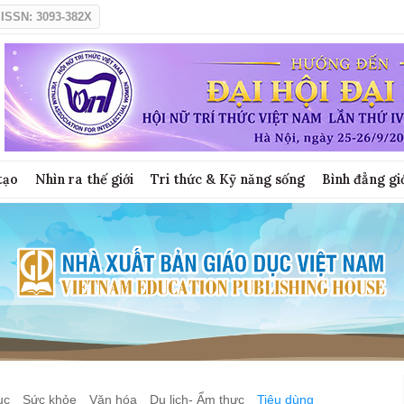
ISSN: 3093-382X
tạo
Nhìn ra thế giới
Tri thức & Kỹ năng sống
Bình đẳng gi
ục
Sức khỏe
Văn hóa
Du lịch- Ẩm thực
Tiêu dùng