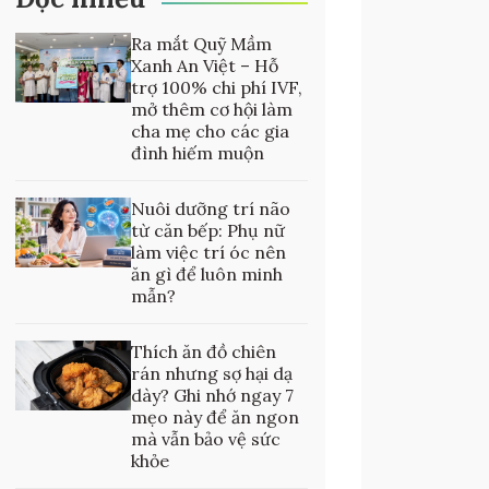
Ra mắt Quỹ Mầm
Xanh An Việt – Hỗ
trợ 100% chi phí IVF,
mở thêm cơ hội làm
cha mẹ cho các gia
đình hiếm muộn
Nuôi dưỡng trí não
từ căn bếp: Phụ nữ
làm việc trí óc nên
ăn gì để luôn minh
mẫn?
Thích ăn đồ chiên
rán nhưng sợ hại dạ
dày? Ghi nhớ ngay 7
mẹo này để ăn ngon
mà vẫn bảo vệ sức
khỏe