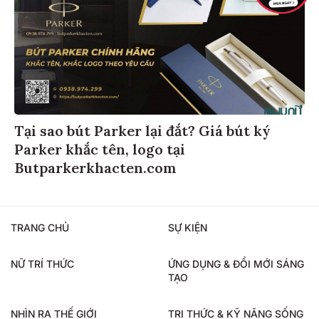
Tại sao bút Parker lại đắt? Giá bút ký
Parker khắc tên, logo tại
Butparkerkhacten.com
TRANG CHỦ
SỰ KIỆN
NỮ TRÍ THỨC
ỨNG DỤNG & ĐỔI MỚI SÁNG
TẠO
NHÌN RA THẾ GIỚI
TRI THỨC & KỸ NĂNG SỐNG