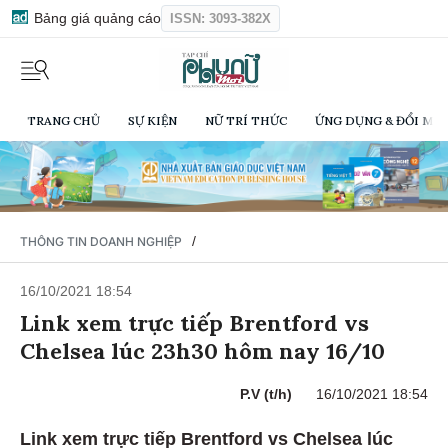
Bảng giá quảng cáo
ISSN: 3093-382X
TRANG CHỦ
SỰ KIỆN
NỮ TRÍ THỨC
ỨNG DỤNG & ĐỔI MỚI
/
THÔNG TIN DOANH NGHIỆP
16/10/2021 18:54
Link xem trực tiếp Brentford vs
Chelsea lúc 23h30 hôm nay 16/10
P.V (t/h)
16/10/2021 18:54
Link xem trực tiếp Brentford vs Chelsea lúc