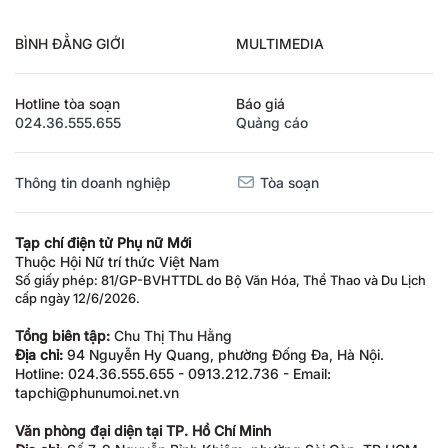
BÌNH ĐẲNG GIỚI
MULTIMEDIA
Hotline tòa soạn
Báo giá
024.36.555.655
Quảng cáo
Thông tin doanh nghiệp
Tòa soạn
Tạp chí điện tử Phụ nữ Mới
Thuộc Hội Nữ trí thức Việt Nam
Số giấy phép: 81/GP-BVHTTDL do Bộ Văn Hóa, Thể Thao và Du Lịch
cấp ngày 12/6/2026.
Tổng biên tập:
Chu Thị Thu Hằng
Địa chỉ:
94 Nguyễn Hy Quang, phường Đống Đa, Hà Nội.
Hotline: 024.36.555.655 - 0913.212.736 - Email:
tapchi@phunumoi.net.vn
Văn phòng đại diện tại TP. Hồ Chí Minh