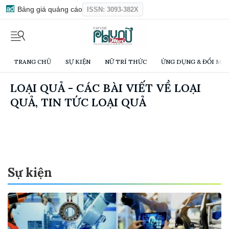
Bảng giá quảng cáo
ISSN: 3093-382X
TRANG CHỦ
SỰ KIỆN
NỮ TRÍ THỨC
ỨNG DỤNG & ĐỔI MỚI
LOẠI QUẢ - CÁC BÀI VIẾT VỀ LOẠI
QUẢ, TIN TỨC LOẠI QUẢ
Sự kiện