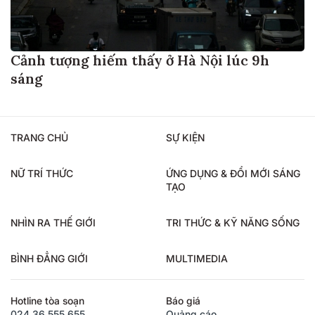
Cảnh tượng hiếm thấy ở Hà Nội lúc 9h
sáng
TRANG CHỦ
SỰ KIỆN
NỮ TRÍ THỨC
ỨNG DỤNG & ĐỔI MỚI SÁNG
TẠO
NHÌN RA THẾ GIỚI
TRI THỨC & KỸ NĂNG SỐNG
BÌNH ĐẲNG GIỚI
MULTIMEDIA
Hotline tòa soạn
Báo giá
024.36.555.655
Quảng cáo