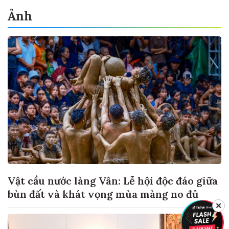
Ảnh
Vật cầu nước làng Vân: Lễ hội độc đáo giữa
bùn đất và khát vọng mùa màng no đủ
✕