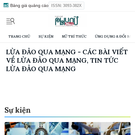
Bảng giá quảng cáo
ISSN: 3093-382X
TRANG CHỦ
SỰ KIỆN
NỮ TRÍ THỨC
ỨNG DỤNG & ĐỔI MỚI
LỪA ĐẢO QUA MẠNG - CÁC BÀI VIẾT
VỀ LỪA ĐẢO QUA MẠNG, TIN TỨC
LỪA ĐẢO QUA MẠNG
Sự kiện