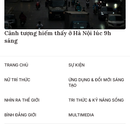
Cảnh tượng hiếm thấy ở Hà Nội lúc 9h
sáng
TRANG CHỦ
SỰ KIỆN
NỮ TRÍ THỨC
ỨNG DỤNG & ĐỔI MỚI SÁNG
TẠO
NHÌN RA THẾ GIỚI
TRI THỨC & KỸ NĂNG SỐNG
BÌNH ĐẲNG GIỚI
MULTIMEDIA