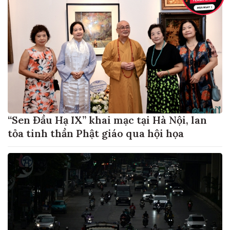
“Sen Đầu Hạ IX” khai mạc tại Hà Nội, lan
tỏa tinh thần Phật giáo qua hội họa