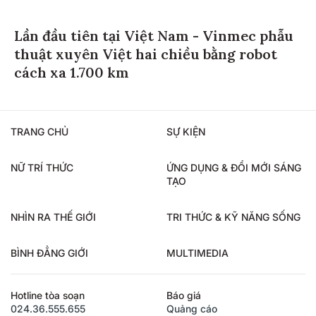
Lần đầu tiên tại Việt Nam - Vinmec phẫu
thuật xuyên Việt hai chiều bằng robot
cách xa 1.700 km
TRANG CHỦ
SỰ KIỆN
NỮ TRÍ THỨC
ỨNG DỤNG & ĐỔI MỚI SÁNG
TẠO
NHÌN RA THẾ GIỚI
TRI THỨC & KỸ NĂNG SỐNG
BÌNH ĐẲNG GIỚI
MULTIMEDIA
Hotline tòa soạn
Báo giá
024.36.555.655
Quảng cáo