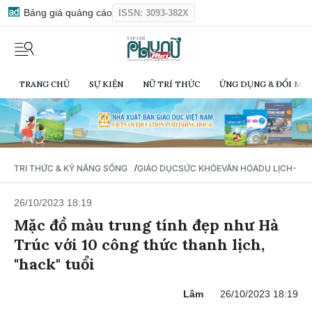
Bảng giá quảng cáo
ISSN: 3093-382X
TRANG CHỦ
SỰ KIỆN
NỮ TRÍ THỨC
ỨNG DỤNG & ĐỔI MỚI
/
TRI THỨC & KỸ NĂNG SỐNG
GIÁO DỤC
SỨC KHỎE
VĂN HÓA
DU LỊCH- Ẩ
26/10/2023 18:19
Mặc đồ màu trung tính đẹp như Hà
Trúc với 10 công thức thanh lịch,
"hack" tuổi
Lâm
26/10/2023 18:19