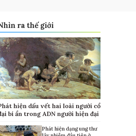
Nhìn ra thế giới
Phát hiện dấu vết hai loài người cổ
đại bí ẩn trong ADN người hiện đại
Phát hiện dạng ung thư
lây nhiễm đầu tiên ở