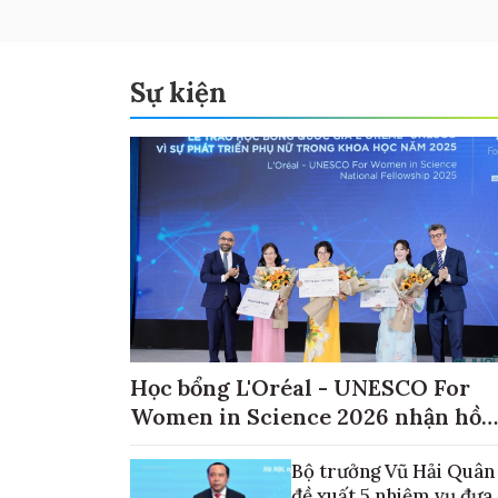
Sự kiện
Học bổng L'Oréal - UNESCO For
Women in Science 2026 nhận hồ
sơ đến ngày 30/9
Bộ trưởng Vũ Hải Quân
đề xuất 5 nhiệm vụ đưa