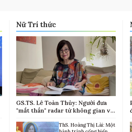
Nữ Trí thức
GS.TS. Lê Toàn Thủy: Người đưa
"mắt thần" radar từ không gian về
với những cánh đồng lúa Việt Nam
ThS. Hoàng Thị Lài: Một
hành trình cống hiến,