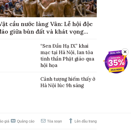
Vật cầu nước làng Vân: Lễ hội độc
đáo giữa bùn đất và khát vọng
mùa màng no đủ
“Sen Đầu Hạ IX” khai
mạc tại Hà Nội, lan tỏa
✕
tinh thần Phật giáo qua
hội họa
Cảnh tượng hiếm thấy ở
Hà Nội lúc 9h sáng
áo giá
Quảng cáo
Tòa soạn
Lên đầu trang