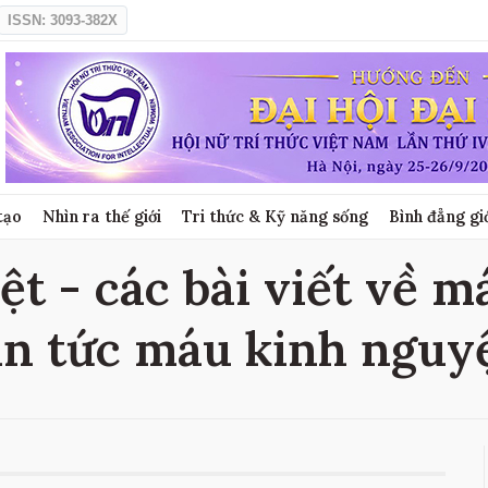
ISSN: 3093-382X
tạo
Nhìn ra thế giới
Tri thức & Kỹ năng sống
Bình đẳng gi
t - các bài viết về m
in tức máu kinh nguy