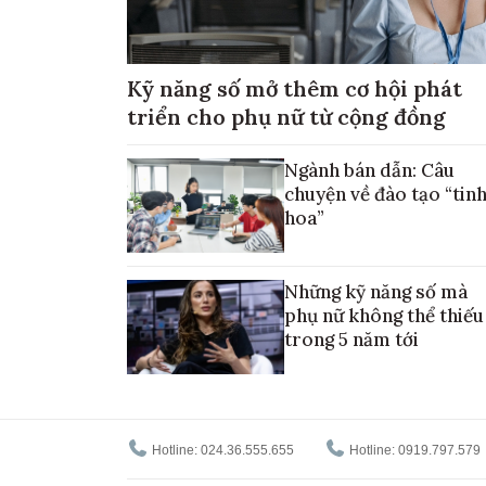
Kỹ năng số mở thêm cơ hội phát
triển cho phụ nữ từ cộng đồng
Ngành bán dẫn: Câu
chuyện về đào tạo “tin
hoa”
Những kỹ năng số mà
phụ nữ không thể thiếu
trong 5 năm tới
Hotline: 024.36.555.655
Hotline: 0919.797.579