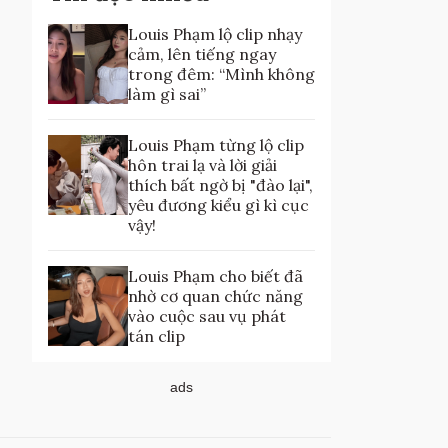
Louis Phạm lộ clip nhạy
cảm, lên tiếng ngay
trong đêm: “Mình không
làm gì sai”
Louis Phạm từng lộ clip
hôn trai lạ và lời giải
thích bất ngờ bị "đào lại",
yêu đương kiểu gì kì cục
vậy!
Louis Phạm cho biết đã
nhờ cơ quan chức năng
vào cuộc sau vụ phát
tán clip
ads