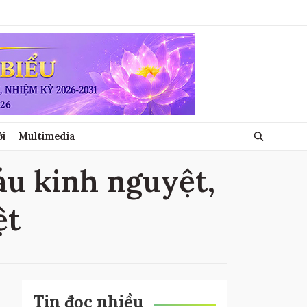
ới
Multimedia
áu kinh nguyệt,
ệt
Tin đọc nhiều