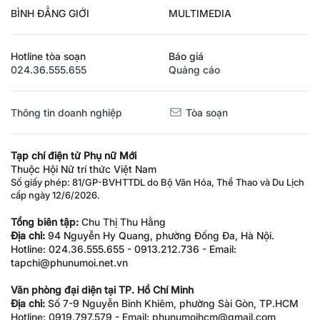
BÌNH ĐẲNG GIỚI
MULTIMEDIA
Hotline tòa soạn
Báo giá
024.36.555.655
Quảng cáo
Thông tin doanh nghiệp
Tòa soạn
Tạp chí điện tử Phụ nữ Mới
Thuộc Hội Nữ trí thức Việt Nam
Số giấy phép: 81/GP-BVHTTDL do Bộ Văn Hóa, Thể Thao và Du Lịch
cấp ngày 12/6/2026.
Tổng biên tập:
Chu Thị Thu Hằng
Địa chỉ:
94 Nguyễn Hy Quang, phường Đống Đa, Hà Nội.
Hotline: 024.36.555.655 - 0913.212.736 - Email:
tapchi@phunumoi.net.vn
Văn phòng đại diện tại TP. Hồ Chí Minh
Địa chỉ:
Số 7-9 Nguyễn Bỉnh Khiêm, phường Sài Gòn, TP.HCM
Hotline: 0919.797.579 - Email: phunumoihcm@gmail.com