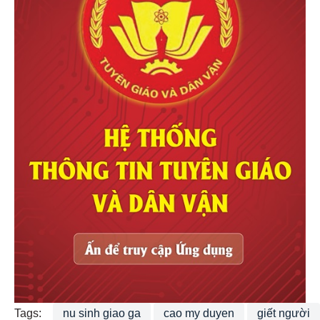
Tags:
nu sinh giao ga
cao my duyen
giết người