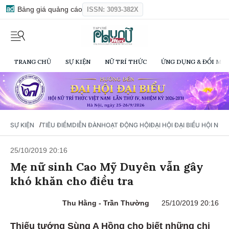
Bảng giá quảng cáo
ISSN: 3093-382X
TRANG CHỦ
SỰ KIỆN
NỮ TRÍ THỨC
ỨNG DỤNG & ĐỔI MỚI
/
SỰ KIỆN
TIÊU ĐIỂM
DIỄN ĐÀN
HOẠT ĐỘNG HỘI
ĐẠI HỘI ĐẠI BIỂU HỘI NỮ 
25/10/2019 20:16
Mẹ nữ sinh Cao Mỹ Duyên vẫn gây
khó khăn cho điều tra
Thu Hằng - Trần Thường
25/10/2019 20:16
Thiếu tướng Sùng A Hồng cho biết những chi