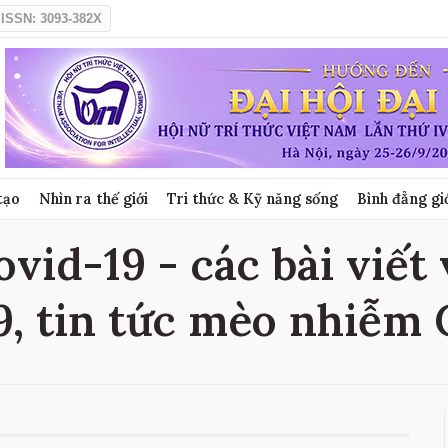
ISSN: 3093-382X
tạo
Nhìn ra thế giới
Tri thức & Kỹ năng sống
Bình đẳng gi
vid-19 - các bài viết
9, tin tức mèo nhiễm 