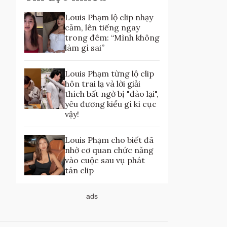
Louis Phạm lộ clip nhạy
cảm, lên tiếng ngay
trong đêm: “Mình không
làm gì sai”
Louis Phạm từng lộ clip
hôn trai lạ và lời giải
thích bất ngờ bị "đào lại",
yêu đương kiểu gì kì cục
vậy!
Louis Phạm cho biết đã
nhờ cơ quan chức năng
vào cuộc sau vụ phát
tán clip
ads