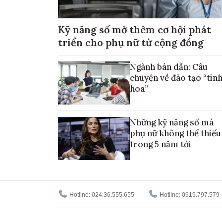
Kỹ năng số mở thêm cơ hội phát
triển cho phụ nữ từ cộng đồng
Ngành bán dẫn: Câu
chuyện về đào tạo “tin
hoa”
Những kỹ năng số mà
phụ nữ không thể thiếu
trong 5 năm tới
Hotline: 024.36.555.655
Hotline: 0919.797.579