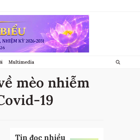
ới
Multimedia
 về mèo nhiễm
Covid-19
Tin đọc nhiều