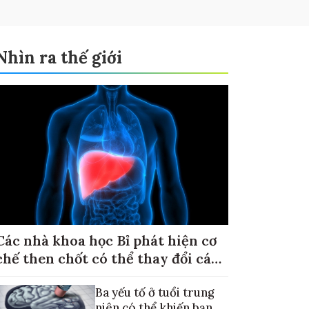
Nhìn ra thế giới
Các nhà khoa học Bỉ phát hiện cơ
chế then chốt có thể thay đổi cách
điều trị ung thư di căn gan
Ba yếu tố ở tuổi trung
niên có thể khiến bạn