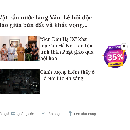
Vật cầu nước làng Vân: Lễ hội độc
đáo giữa bùn đất và khát vọng
mùa màng no đủ
“Sen Đầu Hạ IX” khai
mạc tại Hà Nội, lan tỏa
✕
tinh thần Phật giáo qua
hội họa
Cảnh tượng hiếm thấy ở
Hà Nội lúc 9h sáng
áo giá
Quảng cáo
Tòa soạn
Lên đầu trang