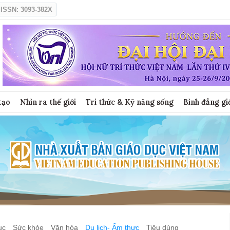
ISSN: 3093-382X
tạo
Nhìn ra thế giới
Tri thức & Kỹ năng sống
Bình đẳng gi
ục
Sức khỏe
Văn hóa
Du lịch- Ẩm thực
Tiêu dùng