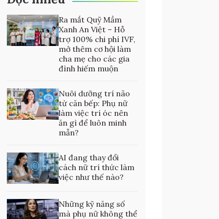
Ra mắt Quỹ Mầm
Xanh An Việt – Hỗ
trợ 100% chi phí IVF,
mở thêm cơ hội làm
cha mẹ cho các gia
đình hiếm muộn
Nuôi dưỡng trí não
từ căn bếp: Phụ nữ
làm việc trí óc nên
ăn gì để luôn minh
mẫn?
AI đang thay đổi
cách nữ trí thức làm
việc như thế nào?
Những kỹ năng số
mà phụ nữ không thể