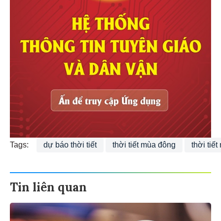
Tags:
dự báo thời tiết
thời tiết mùa đông
thời tiế
Tin liên quan