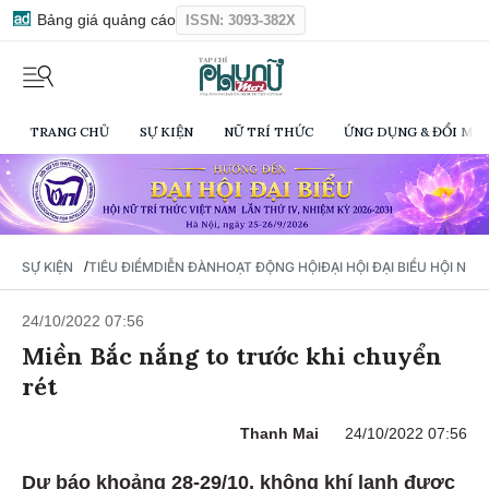
Bảng giá quảng cáo
ISSN: 3093-382X
TRANG CHỦ
SỰ KIỆN
NỮ TRÍ THỨC
ỨNG DỤNG & ĐỔI MỚI
/
SỰ KIỆN
TIÊU ĐIỂM
DIỄN ĐÀN
HOẠT ĐỘNG HỘI
ĐẠI HỘI ĐẠI BIỂU HỘI NỮ 
24/10/2022 07:56
Miền Bắc nắng to trước khi chuyển
rét
Thanh Mai
24/10/2022 07:56
Dự báo khoảng 28-29/10, không khí lạnh được