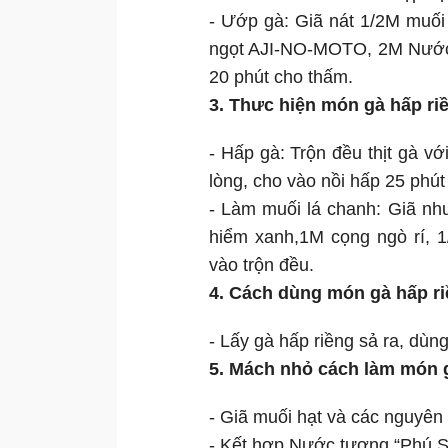
- Ướp gà: Giã nát 1/2M muối 
ngọt AJI-NO-MOTO, 2M Nước tư
20 phút cho thấm.
3. Thưc hiện món gà hấp ri
- Hấp gà: Trộn đều thịt gà vớ
lòng, cho vào nồi hấp 25 phút 
- Làm muối lá chanh: Giã nhu
hiểm xanh,1M cọng ngò rí, 
vào trộn đều.
4. Cách dùng món gà hấp ri
- Lấy gà hấp riềng sả ra, dù
5. Mách nhỏ cách làm món g
- Giã muối hạt và các nguyên 
- Kết hợp Nước tương “Phú Sĩ”