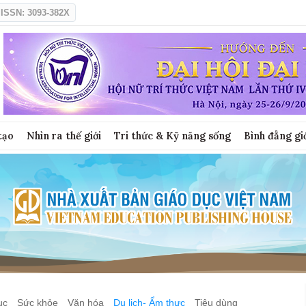
ISSN: 3093-382X
tạo
Nhìn ra thế giới
Tri thức & Kỹ năng sống
Bình đẳng gi
ục
Sức khỏe
Văn hóa
Du lịch- Ẩm thực
Tiêu dùng