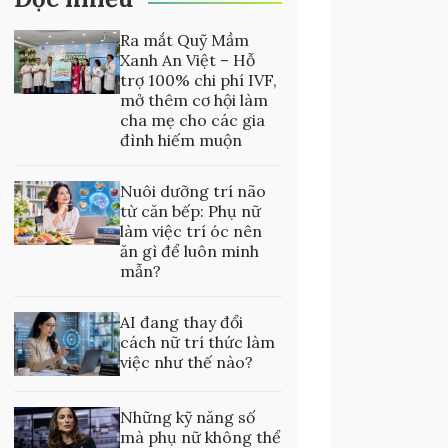
Ra mắt Quỹ Mầm
Xanh An Việt – Hỗ
trợ 100% chi phí IVF,
mở thêm cơ hội làm
cha mẹ cho các gia
đình hiếm muộn
Nuôi dưỡng trí não
từ căn bếp: Phụ nữ
làm việc trí óc nên
ăn gì để luôn minh
mẫn?
AI đang thay đổi
cách nữ trí thức làm
việc như thế nào?
Những kỹ năng số
mà phụ nữ không thể