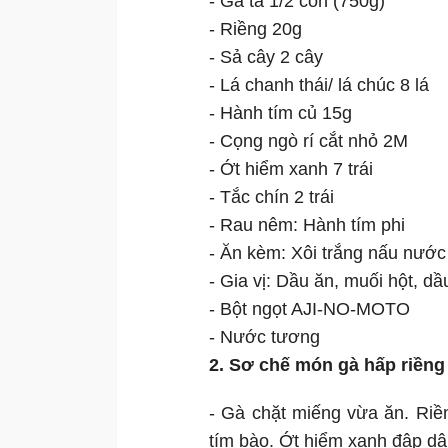
- Gà ta 1/2 con (750g)
- Riềng 20g
- Sả cây 2 cây
- Lá chanh thái/ lá chúc 8 lá
- Hành tím củ 15g
- Cọng ngò rí cắt nhỏ 2M
- Ớt hiểm xanh 7 trái
- Tắc chín 2 trái
- Rau nêm: Hành tím phi
- Ăn kèm: Xôi trắng nấu nước
- Gia vị: Dầu ăn, muối hột, d
- Bột ngọt AJI-NO-MOTO
- Nước tương
2. Sơ chế món gà hấp riềng
- Gà chặt miếng vừa ăn. Riề
tím bào. Ớt hiểm xanh đập dậ