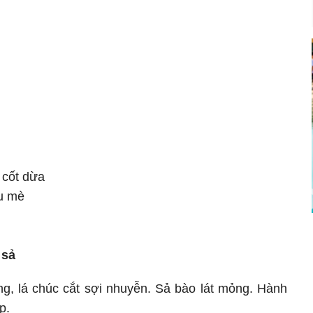
 cốt dừa
ầu mè
 sả
ng, lá chúc cắt sợi nhuyễn. Sả bào lát mỏng. Hành
p.