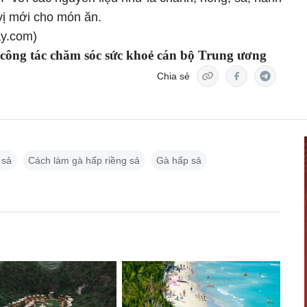
vị mới cho món ăn.
y.com)
 công tác chăm sóc sức khoẻ cán bộ Trung ương
Chia sẻ
 sả
Cách làm gà hấp riềng sả
Gà hấp sả