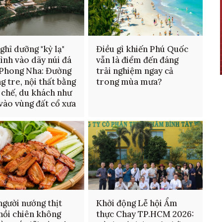
ghỉ dưỡng "kỳ lạ"
Điều gì khiến Phú Quốc
ình vào dãy núi đá
vẫn là điểm đến đáng
 Phong Nha: Đường
trải nghiệm ngay cả
ng tre, nội thất bằng
trong mùa mưa?
i chế, du khách như
vào vùng đất cổ xưa
gười nướng thịt
Khởi động Lễ hội Ẩm
nồi chiên không
thực Chay TP.HCM 2026: