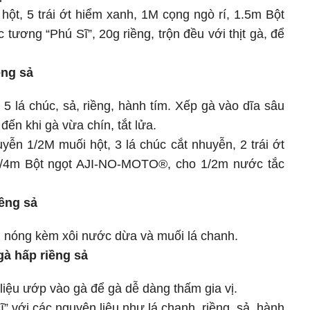
hột, 5 trái ớt hiểm xanh, 1M cọng ngò rí, 1.5m Bột
ơng “Phú Sĩ”, 20g riềng, trộn đều với thịt gà, để
ềng sả
i 5 lá chúc, sả, riềng, hành tím. Xếp gà vào dĩa sâu
đến khi gà vừa chín, tắt lửa.
yễn 1/2M muối hột, 3 lá chúc cắt nhuyễn, 2 trái ớt
1/4m Bột ngọt AJI-NO-MOTO®, cho 1/2m nước tắc
ềng sả
ng nóng kèm xôi nước dừa và muối lá chanh.
à hấp riềng sả
liệu ướp vào gà để gà dễ dàng thấm gia vị.
 với các nguyên liệu như lá chanh, riềng, sả, hành