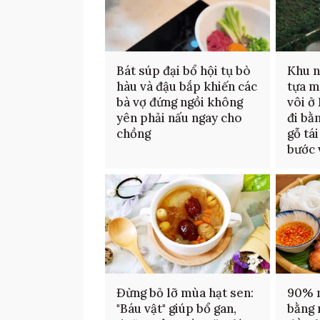
Bát súp đại bổ hội tụ bò
Khu n
hàu và đậu bắp khiến các
tựa m
bà vợ đứng ngồi không
vôi ở
yên phải nấu ngay cho
đi bằ
chồng
gỗ tá
bước 
Đừng bỏ lỡ mùa hạt sen:
90% n
"Báu vật" giúp bổ gan,
bằng 