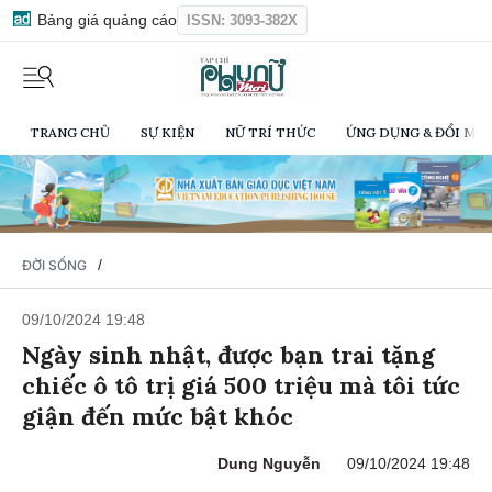
Bảng giá quảng cáo
ISSN: 3093-382X
TRANG CHỦ
SỰ KIỆN
NỮ TRÍ THỨC
ỨNG DỤNG & ĐỔI MỚI
/
ĐỜI SỐNG
09/10/2024 19:48
Ngày sinh nhật, được bạn trai tặng
chiếc ô tô trị giá 500 triệu mà tôi tức
giận đến mức bật khóc
Dung Nguyễn
09/10/2024 19:48