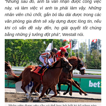
"Nhưng sau đó, anh ta vẫn nhận được công việc
này, và làm việc vì anh ta phải làm vậy. Những
nhân viên chủ chốt, gắn bó lâu dài được trong các
văn phòng gia đình sẽ xây dựng được lòng tin, nếu
khi có vấn đề xảy đến, họ giải quyết tốt chúng
bằng những ý tưởng đột phá",
Westall nói.
Nhân viên được yêu cầu có thể học hỏi bất kỳ kỹ năng nào,