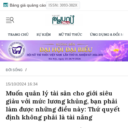
Bảng giá quảng cáo
ISSN: 3093-382X
TRANG CHỦ
SỰ KIỆN
NỮ TRÍ THỨC
ỨNG DỤNG & ĐỔI MỚI
/
ĐỜI SỐNG
15/10/2024 16:34
Muốn quản lý tài sản cho giới siêu
giàu với mức lương khủng, bạn phải
làm được những điều này: Thứ quyết
định không phải là tài năng