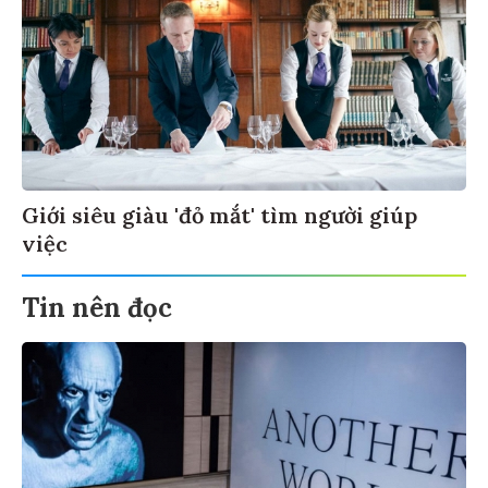
Giới siêu giàu 'đỏ mắt' tìm người giúp
việc
Tin nên đọc