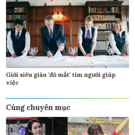
Giới siêu giàu 'đỏ mắt' tìm người giúp
việc
Cùng chuyên mục