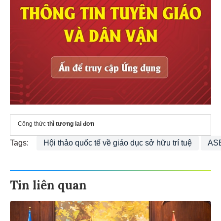
Công thức
thì tương lai đơn
Tags:
Hội thảo quốc tế về giáo dục sở hữu trí tuệ
AS
Tin liên quan