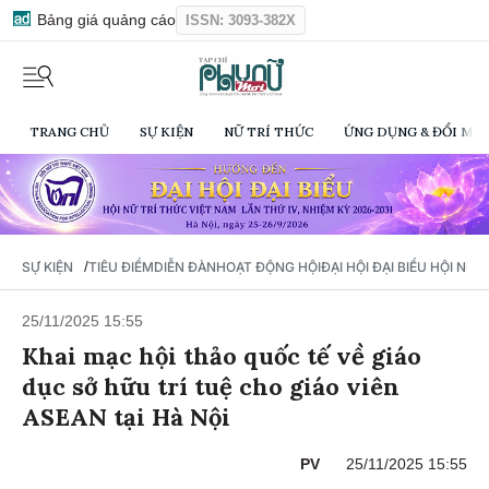
Bảng giá quảng cáo
ISSN: 3093-382X
TRANG CHỦ
SỰ KIỆN
NỮ TRÍ THỨC
ỨNG DỤNG & ĐỔI MỚI
/
SỰ KIỆN
TIÊU ĐIỂM
DIỄN ĐÀN
HOẠT ĐỘNG HỘI
ĐẠI HỘI ĐẠI BIỂU HỘI NỮ 
25/11/2025 15:55
Khai mạc hội thảo quốc tế về giáo
dục sở hữu trí tuệ cho giáo viên
ASEAN tại Hà Nội
PV
25/11/2025 15:55