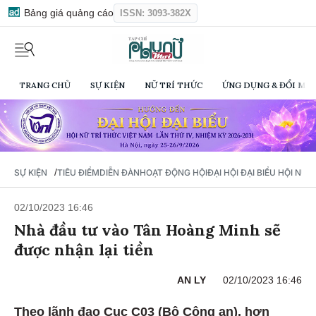
Bảng giá quảng cáo
ISSN: 3093-382X
TRANG CHỦ
SỰ KIỆN
NỮ TRÍ THỨC
ỨNG DỤNG & ĐỔI MỚI
/
SỰ KIỆN
TIÊU ĐIỂM
DIỄN ĐÀN
HOẠT ĐỘNG HỘI
ĐẠI HỘI ĐẠI BIỂU HỘI NỮ 
02/10/2023 16:46
Nhà đầu tư vào Tân Hoàng Minh sẽ
được nhận lại tiền
AN LY
02/10/2023 16:46
Theo lãnh đạo Cục C03 (Bộ Công an), hơn