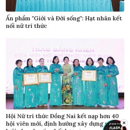
Ấn phẩm "Giới và Đời sống": Hạt nhân kết
nối nữ trí thức
Hội Nữ trí thức Đồng Nai kết nạp hơn 40
hội viên mới, định hướng xây dựng mạng
✕