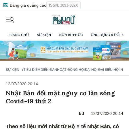
Bảng giá quảng cáo
ISSN: 3093-382X
TRANG CHỦ
SỰ KIỆN
NỮ TRÍ THỨC
ỨNG DỤNG & ĐỔI MỚI
/
SỰ KIỆN
TIÊU ĐIỂM
DIỄN ĐÀN
HOẠT ĐỘNG HỘI
ĐẠI HỘI ĐẠI BIỂU HỘI NỮ 
12/07/2020 20:14
Nhật Bản đối mặt nguy cơ làn sóng
Covid-19 thứ 2
btl
12/07/2020 20:14
Theo số liệu mới nhất từ Bộ Y tế Nhật Bản, có