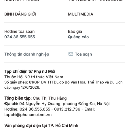
NHÌN RA THẾ GIỚI
TRI THỨC & KỸ NĂNG SỐNG
BÌNH ĐẲNG GIỚI
MULTIMEDIA
Hotline tòa soạn
Báo giá
024.36.555.655
Quảng cáo
Thông tin doanh nghiệp
Tòa soạn
Tạp chí điện tử Phụ nữ Mới
Thuộc Hội Nữ trí thức Việt Nam
Số giấy phép: 81/GP-BVHTTDL do Bộ Văn Hóa, Thể Thao và Du Lịch
cấp ngày 12/6/2026.
Tổng biên tập:
Chu Thị Thu Hằng
Địa chỉ:
94 Nguyễn Hy Quang, phường Đống Đa, Hà Nội.
Hotline: 024.36.555.655 - 0913.212.736 - Email:
tapchi@phunumoi.net.vn
Văn phòng đại diện tại TP. Hồ Chí Minh