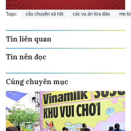
Tags:
câu chuyện xã hội
các vụ án lừa đảo
mẹ bị
Tin liên quan
Tin nên đọc
Cùng chuyên mục