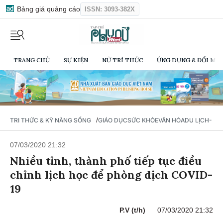
Bảng giá quảng cáo
ISSN: 3093-382X
TRANG CHỦ
SỰ KIỆN
NỮ TRÍ THỨC
ỨNG DỤNG & ĐỔI MỚI
/
TRI THỨC & KỸ NĂNG SỐNG
GIÁO DỤC
SỨC KHỎE
VĂN HÓA
DU LỊCH- Ẩ
07/03/2020 21:32
Nhiều tỉnh, thành phố tiếp tục điều
chỉnh lịch học để phòng dịch COVID-
19
P.V (t/h)
07/03/2020 21:32