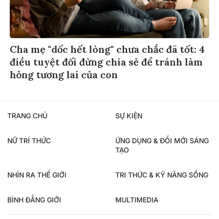
Cha mẹ "dốc hết lòng" chưa chắc đã tốt: 4
điều tuyệt đối đừng chia sẻ để tránh làm
hỏng tương lai của con
TRANG CHỦ
SỰ KIỆN
NỮ TRÍ THỨC
ỨNG DỤNG & ĐỔI MỚI SÁNG
TẠO
NHÌN RA THẾ GIỚI
TRI THỨC & KỸ NĂNG SỐNG
BÌNH ĐẲNG GIỚI
MULTIMEDIA