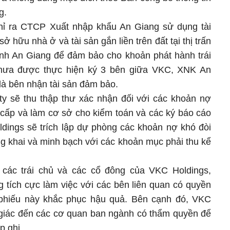
g.
chỉ ra CTCP Xuất nhập khẩu An Giang sử dụng tài
 hữu nhà ở và tài sản gắn liền trên đất tại thị trấn
ỉnh An Giang để đảm bảo cho khoản phát hành trái
 chưa được thực hiện ký 3 bên giữa VKC, XNK An
là bên nhận tài sản đảm bảo.
ty sẽ thu thập thư xác nhận đối với các khoản nợ
 cấp và làm cơ sở cho kiểm toán và các ký báo cáo
ldings sẽ trích lập dự phòng các khoản nợ khó đòi
g khai và minh bạch với các khoản mục phải thu kể
các trái chủ và các cổ đông của VKC Holdings,
ích cực làm việc với các bên liên quan có quyền
ái phiếu này khắc phục hậu quả. Bên cạnh đó, VKC
 giác đến các cơ quan ban ngành có thẩm quyền để
p ghi.