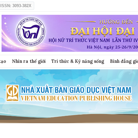
ISSN: 3093-382X
tạo
Nhìn ra thế giới
Tri thức & Kỹ năng sống
Bình đẳng gi