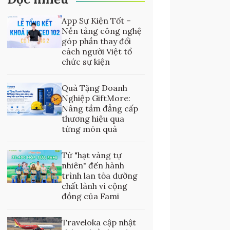
App Sự Kiện Tốt –
Nền tảng công nghệ
góp phần thay đổi
cách người Việt tổ
chức sự kiện
Quà Tặng Doanh
Nghiệp GiftMore:
Nâng tầm đẳng cấp
thương hiệu qua
từng món quà
Từ "hạt vàng tự
nhiên" đến hành
trình lan tỏa dưỡng
chất lành vì cộng
đồng của Fami
Traveloka cập nhật