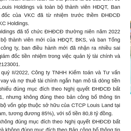
ouis Holdings và toàn bộ thành viên HĐQT, Ban
m đốc của VKC đã từ nhiệm trước thềm ĐHĐCĐ
KC Holdings.
oldings đã tổ chức ĐHĐCĐ thường niên năm 2022
n bộ thành viên mới của HĐQT, BKS, và ban Tổng
 công ty, ban điều hành mới đã nhận ra nhiều sai
m đốc tiền nhiệm trong việc quản lý tài chính và
H2123001.
t quý II/2022, Công ty TNHH Kiểm toán và Tư vấn
vay và nợ thuê tài chính ngắn hạn mô tả dòng tiền
i phiếu đúng mục đích theo Nghị quyết ĐHĐCĐ bất
1, nhưng không đúng theo bản công bố thông tin
n bộ vốn góp thuộc sở hữu của CTCP Louis Land tại
m, tương đương 85%), với số tiền 80,8 tỷ đồng.
 không đúng mục đích theo Nghị quyết ĐHĐCĐ bất
và không đúng mục đích theo Bản công bố thông tin