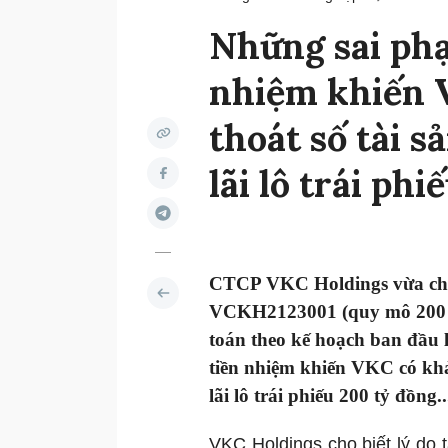
Những sai phạ
nhiệm khiến 
thoát số tài s
lãi lô trái ph
CTCP VKC Holdings vừa cho b
VCKH2123001 (quy mô 200 tỷ
toán theo kế hoạch ban đầu 
tiền nhiệm khiến VKC có khả 
lãi lô trái phiếu 200 tỷ đồng..
VKC Holdings cho biết lý do t