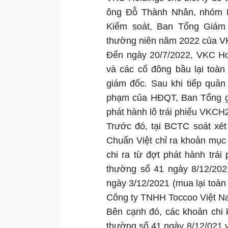
ông Đỗ Thành Nhân, nhóm L
Kiểm soát, Ban Tổng Giá
thường niên năm 2022 của V
Đến ngày 20/7/2022, VKC H
và các cổ đông bầu lại toà
giám đốc. Sau khi tiếp quản
phạm của HĐQT, Ban Tổng giá
phát hành lô trái phiếu VKC
Trước đó, tại BCTC soát xé
Chuẩn Việt chỉ ra khoản mục 
chi ra từ đợt phát hành trá
thường số 41 ngày 8/12/202
ngày 3/12/2021 (mua lại toà
Công ty TNHH Toccoo Việt Na
Bên cạnh đó, các khoản chi
thường số 41 ngày 8/12/021 