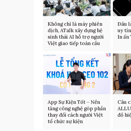
Không chỉ là máy phiên
Đâu là
dịch, ATalk xây dựng hệ
uy tí
sinh thái AI hỗ trợ người
In ấn
Việt giao tiếp toàn cầu
App Sự Kiện Tốt – Nền
Câu c
tảng công nghệ góp phần
ALLU
thay đổi cách người Việt
đồ hi
tổ chức sự kiện