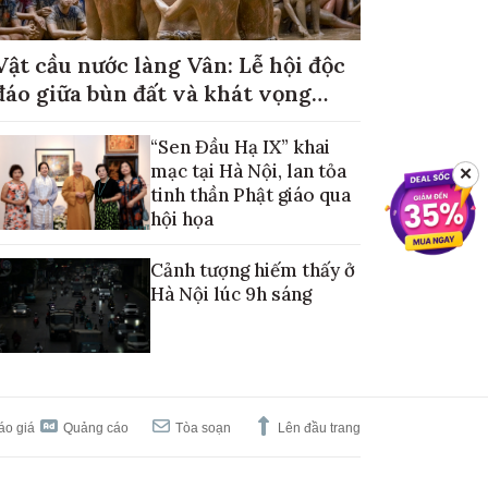
Vật cầu nước làng Vân: Lễ hội độc
đáo giữa bùn đất và khát vọng
mùa màng no đủ
“Sen Đầu Hạ IX” khai
mạc tại Hà Nội, lan tỏa
✕
tinh thần Phật giáo qua
hội họa
Cảnh tượng hiếm thấy ở
Hà Nội lúc 9h sáng
áo giá
Quảng cáo
Tòa soạn
Lên đầu trang