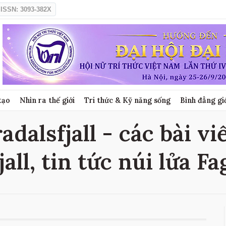
ISSN: 3093-382X
tạo
Nhìn ra thế giới
Tri thức & Kỹ năng sống
Bình đẳng gi
adalsfjall - các bài vi
all, tin tức núi lửa Fa