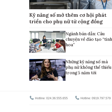
Kỹ năng số mở thêm cơ hội phát
triển cho phụ nữ từ cộng đồng
Ngành bán dẫn: Câu
chuyện về đào tạo “tin
hoa”
Những kỹ năng số mà
phụ nữ không thể thiếu
trong 5 năm tới
Hotline: 024.36.555.655
Hotline: 0919.797.579