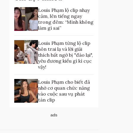
Louis Phạm lộ clip nhạy
cảm, lên tiếng ngay
trong đêm: “Mình không
làm gì sai”
Louis Phạm từng lộ clip
hôn trai lạ và lời giải
thích bất ngờ bị "đào lại",
yêu đương kiểu gì kì cục
vậy!
Louis Phạm cho biết đã
nhờ cơ quan chức năng
vào cuộc sau vụ phát
tán clip
ads