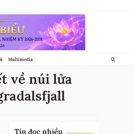
ới
Multimedia
ết về núi lửa
gradalsfjall
Tin đọc nhiều