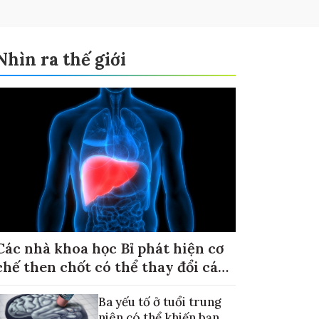
Nhìn ra thế giới
Các nhà khoa học Bỉ phát hiện cơ
chế then chốt có thể thay đổi cách
điều trị ung thư di căn gan
Ba yếu tố ở tuổi trung
niên có thể khiến bạn