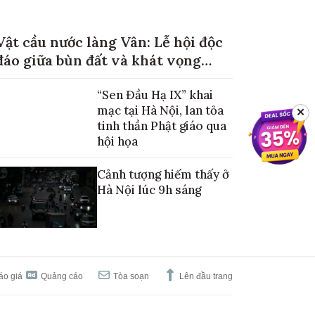
Vật cầu nước làng Vân: Lễ hội độc
đáo giữa bùn đất và khát vọng
mùa màng no đủ
“Sen Đầu Hạ IX” khai
mạc tại Hà Nội, lan tỏa
✕
tinh thần Phật giáo qua
hội họa
Cảnh tượng hiếm thấy ở
Hà Nội lúc 9h sáng
áo giá
Quảng cáo
Tòa soạn
Lên đầu trang