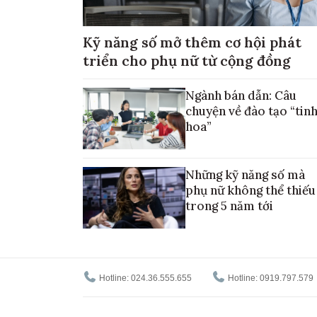
Kỹ năng số mở thêm cơ hội phát
triển cho phụ nữ từ cộng đồng
Ngành bán dẫn: Câu
chuyện về đào tạo “tin
hoa”
Những kỹ năng số mà
phụ nữ không thể thiếu
trong 5 năm tới
Hotline: 024.36.555.655
Hotline: 0919.797.579