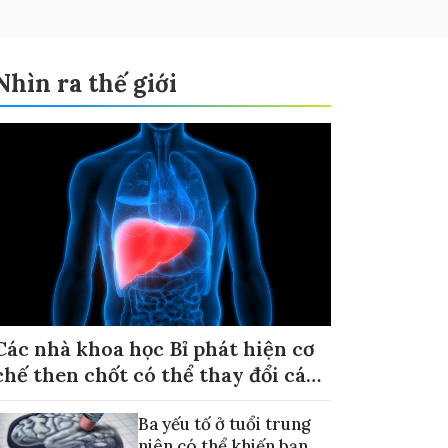
Nhìn ra thế giới
Các nhà khoa học Bỉ phát hiện cơ
chế then chốt có thể thay đổi cách
điều trị ung thư di căn gan
Ba yếu tố ở tuổi trung
niên có thể khiến bạn