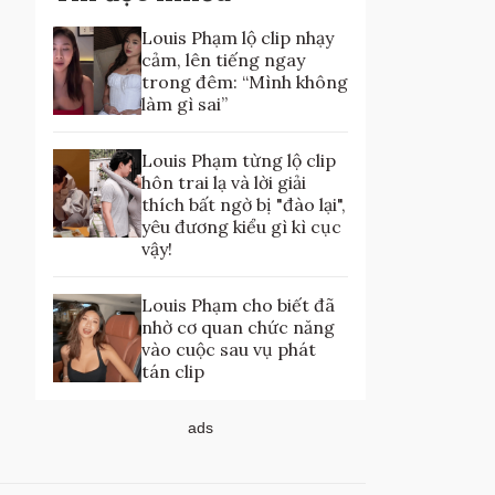
Louis Phạm lộ clip nhạy
cảm, lên tiếng ngay
trong đêm: “Mình không
làm gì sai”
Louis Phạm từng lộ clip
hôn trai lạ và lời giải
thích bất ngờ bị "đào lại",
yêu đương kiểu gì kì cục
vậy!
Louis Phạm cho biết đã
nhờ cơ quan chức năng
vào cuộc sau vụ phát
tán clip
ads