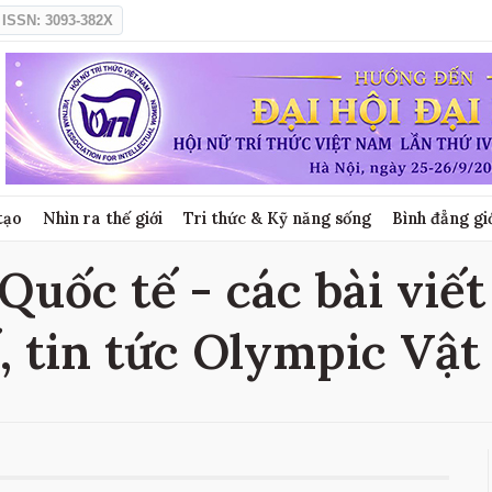
ISSN: 3093-382X
tạo
Nhìn ra thế giới
Tri thức & Kỹ năng sống
Bình đẳng gi
Quốc tế - các bài viế
, tin tức Olympic Vật