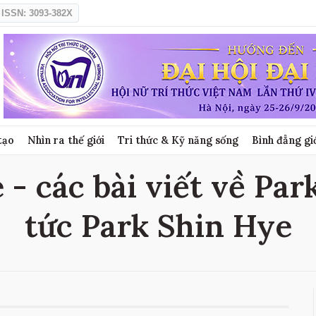
ISSN: 3093-382X
tạo
Nhìn ra thế giới
Tri thức & Kỹ năng sống
Bình đẳng gi
- các bài viết về Par
tức Park Shin Hye