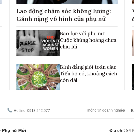
Lao động chăm sóc không lương:
Gánh nặng vô hình của phụ nữ
Bạo lực với phụ nữ:
h
Cuộc khủng hoảng chưa
chịu lùi
Bình đẳng giới toàn cầu:
Tiến bộ có, khoảng cách
còn dài
Thông tin doanh nghiệp
Hotline: 0913.242.977
B
tử Phụ nữ Mới
Địa chỉ:
94 