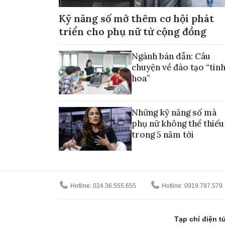
Kỹ năng số mở thêm cơ hội phát
triển cho phụ nữ từ cộng đồng
Ngành bán dẫn: Câu
chuyện về đào tạo “tin
hoa”
Những kỹ năng số mà
phụ nữ không thể thiếu
trong 5 năm tới
Hotline: 024.36.555.655
Hotline: 0919.797.579
Tạp chí điện 