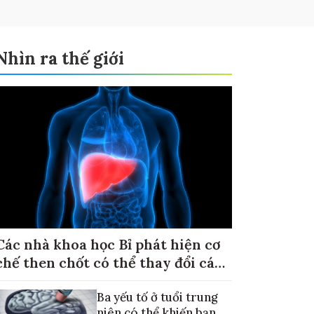
Nhìn ra thế giới
Các nhà khoa học Bỉ phát hiện cơ
chế then chốt có thể thay đổi cách
điều trị ung thư di căn gan
Ba yếu tố ở tuổi trung
niên có thể khiến bạn