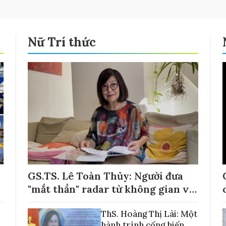
Nữ Trí thức
GS.TS. Lê Toàn Thủy: Người đưa
"mắt thần" radar từ không gian về
với những cánh đồng lúa Việt Nam
ThS. Hoàng Thị Lài: Một
hành trình cống hiến,