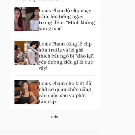
Louis Phạm lộ clip nhạy
cảm, lên tiếng ngay
trong đêm: “Mình không
làm gì sai”
Louis Phạm từng lộ clip
hôn trai lạ và lời giải
thích bất ngờ bị "đào lại",
yêu đương kiểu gì kì cục
vậy!
Louis Phạm cho biết đã
nhờ cơ quan chức năng
vào cuộc sau vụ phát
tán clip
ads