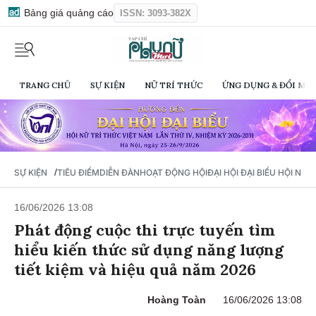
Bảng giá quảng cáo
ISSN: 3093-382X
TRANG CHỦ
SỰ KIỆN
NỮ TRÍ THỨC
ỨNG DỤNG & ĐỔI MỚI
/
SỰ KIỆN
TIÊU ĐIỂM
DIỄN ĐÀN
HOẠT ĐỘNG HỘI
ĐẠI HỘI ĐẠI BIỂU HỘI NỮ 
16/06/2026 13:08
Phát động cuộc thi trực tuyến tìm
hiểu kiến thức sử dụng năng lượng
tiết kiệm và hiệu quả năm 2026
Hoàng Toàn
16/06/2026 13:08