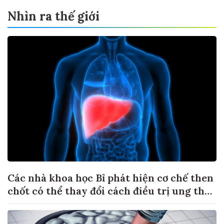
Nhìn ra thế giới
Các nhà khoa học Bỉ phát hiện cơ chế then
chốt có thể thay đổi cách điều trị ung thư
di căn gan