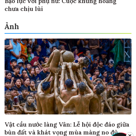
Bạo lực với phụ nữ: Cuộc khủng hoảng
chưa chịu lùi
Ảnh
Vật cầu nước làng Vân: Lễ hội độc đáo giữa
bùn đất và khát vọng mùa màng no đủ
✕