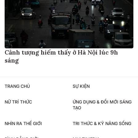
Cảnh tượng hiếm thấy ở Hà Nội lúc 9h
sáng
TRANG CHỦ
SỰ KIỆN
NỮ TRÍ THỨC
ỨNG DỤNG & ĐỔI MỚI SÁNG
TẠO
NHÌN RA THẾ GIỚI
TRI THỨC & KỸ NĂNG SỐNG