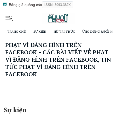
Bảng giá quảng cáo
ISSN: 3093-382X
TRANG CHỦ
SỰ KIỆN
NỮ TRÍ THỨC
ỨNG DỤNG & ĐỔI MỚI
PHẠT VÌ ĐĂNG HÌNH TRÊN
FACEBOOK - CÁC BÀI VIẾT VỀ PHẠT
VÌ ĐĂNG HÌNH TRÊN FACEBOOK, TIN
TỨC PHẠT VÌ ĐĂNG HÌNH TRÊN
FACEBOOK
Sự kiện