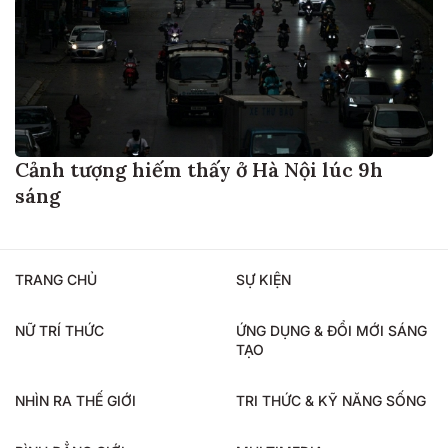
Cảnh tượng hiếm thấy ở Hà Nội lúc 9h
sáng
TRANG CHỦ
SỰ KIỆN
NỮ TRÍ THỨC
ỨNG DỤNG & ĐỔI MỚI SÁNG
TẠO
NHÌN RA THẾ GIỚI
TRI THỨC & KỸ NĂNG SỐNG