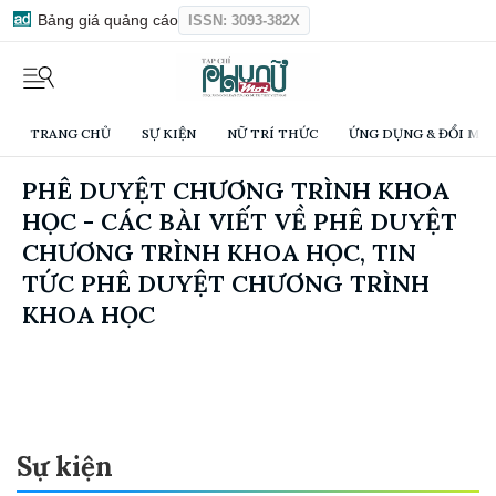
Bảng giá quảng cáo
ISSN: 3093-382X
TRANG CHỦ
SỰ KIỆN
NỮ TRÍ THỨC
ỨNG DỤNG & ĐỔI MỚI
PHÊ DUYỆT CHƯƠNG TRÌNH KHOA
HỌC - CÁC BÀI VIẾT VỀ PHÊ DUYỆT
CHƯƠNG TRÌNH KHOA HỌC, TIN
TỨC PHÊ DUYỆT CHƯƠNG TRÌNH
KHOA HỌC
Sự kiện