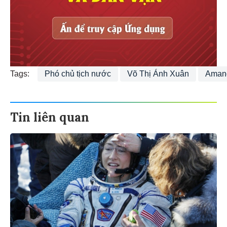
Tags:
Phó chủ tịch nước
Võ Thị Ánh Xuân
Aman
Tin liên quan