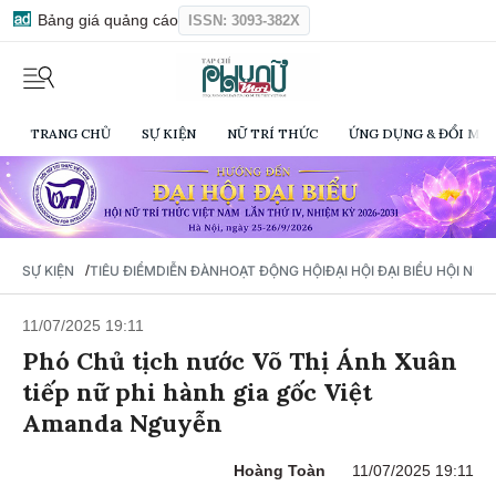
Bảng giá quảng cáo
ISSN: 3093-382X
TRANG CHỦ
SỰ KIỆN
NỮ TRÍ THỨC
ỨNG DỤNG & ĐỔI MỚI
/
SỰ KIỆN
TIÊU ĐIỂM
DIỄN ĐÀN
HOẠT ĐỘNG HỘI
ĐẠI HỘI ĐẠI BIỂU HỘI NỮ 
11/07/2025 19:11
Phó Chủ tịch nước Võ Thị Ánh Xuân
tiếp nữ phi hành gia gốc Việt
Amanda Nguyễn
Hoàng Toàn
11/07/2025 19:11