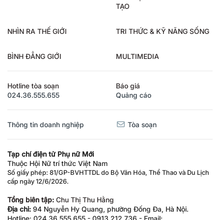
TẠO
NHÌN RA THẾ GIỚI
TRI THỨC & KỸ NĂNG SỐNG
BÌNH ĐẲNG GIỚI
MULTIMEDIA
Hotline tòa soạn
Báo giá
024.36.555.655
Quảng cáo
Thông tin doanh nghiệp
Tòa soạn
Tạp chí điện tử Phụ nữ Mới
Thuộc Hội Nữ trí thức Việt Nam
Số giấy phép: 81/GP-BVHTTDL do Bộ Văn Hóa, Thể Thao và Du Lịch
cấp ngày 12/6/2026.
Tổng biên tập:
Chu Thị Thu Hằng
Địa chỉ:
94 Nguyễn Hy Quang, phường Đống Đa, Hà Nội.
Hotline: 024.36.555.655 - 0913.212.736 - Email: