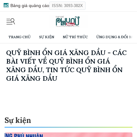
Bảng giá quảng cáo
ISSN: 3093-382X
TRANG CHỦ
SỰ KIỆN
NỮ TRÍ THỨC
ỨNG DỤNG & ĐỔI MỚI
QUỸ BÌNH ỔN GIÁ XĂNG DẦU - CÁC
BÀI VIẾT VỀ QUỸ BÌNH ỔN GIÁ
XĂNG DẦU, TIN TỨC QUỸ BÌNH ỔN
GIÁ XĂNG DẦU
Sự kiện