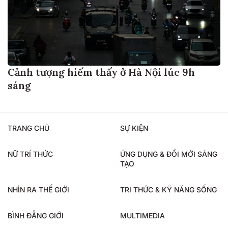
Cảnh tượng hiếm thấy ở Hà Nội lúc 9h
sáng
TRANG CHỦ
SỰ KIỆN
NỮ TRÍ THỨC
ỨNG DỤNG & ĐỔI MỚI SÁNG
TẠO
NHÌN RA THẾ GIỚI
TRI THỨC & KỸ NĂNG SỐNG
BÌNH ĐẲNG GIỚI
MULTIMEDIA