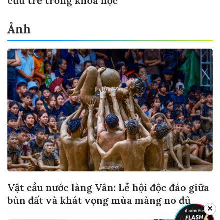
cứu trẻ trong khoa học
Ảnh
Vật cầu nước làng Vân: Lễ hội độc đáo giữa
bùn đất và khát vọng mùa màng no đủ
✕