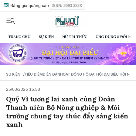
Bảng giá quảng cáo
ISSN: 3093-382X
TRANG CHỦ
SỰ KIỆN
NỮ TRÍ THỨC
ỨNG DỤNG & ĐỔI MỚI
/
SỰ KIỆN
TIÊU ĐIỂM
DIỄN ĐÀN
HOẠT ĐỘNG HỘI
ĐẠI HỘI ĐẠI BIỂU HỘI NỮ 
25/03/2026 15:58
Quỹ Vì tương lai xanh cùng Đoàn
Thanh niên Bộ Nông nghiệp & Môi
trường chung tay thúc đẩy sáng kiến
xanh