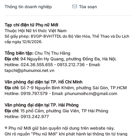
Thông tin doanh nghiệp
Tòa soạn
Tạp chí điện tử Phụ nữ Mới
Thuộc Hội Nữ trí thức Việt Nam
Số giấy phép: 81/GP-BVHTTDL do Bộ Văn Hóa, Thể Thao và Du Lịch
cấp ngày 12/6/2026.
Tổng biên tập:
Chu Thị Thu Hằng
Địa chỉ:
94 Nguyễn Hy Quang, phường Đống Đa, Hà Nội.
Hotline: 024.36.555.655 - 0913.212.736 - Email:
tapchi@phunumoi.net.vn
Văn phòng đại diện tại TP. Hồ Chí Minh
Địa chỉ:
Số 7-9 Nguyễn Bỉnh Khiêm, phường Sài Gòn, TP.HCM
Hotline: 0919.797.579 - Email: phunumoihcm@gmail.com
Văn phòng đại diện tại TP. Hải Phòng
Địa chỉ:
15 phố Cấm, phường Gia Viên, TP Hải Phòng
Hotline: 0913.242.977
® Phụ nữ Mới giữ bản quyền nội dung trên website này.
Ghi rõ nguồn "Phụ nữ Mới" khi phát hành lại thông tin từ trang