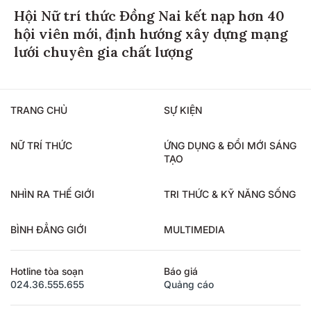
Hội Nữ trí thức Đồng Nai kết nạp hơn 40
hội viên mới, định hướng xây dựng mạng
lưới chuyên gia chất lượng
TRANG CHỦ
SỰ KIỆN
NỮ TRÍ THỨC
ỨNG DỤNG & ĐỔI MỚI SÁNG
TẠO
NHÌN RA THẾ GIỚI
TRI THỨC & KỸ NĂNG SỐNG
BÌNH ĐẲNG GIỚI
MULTIMEDIA
Hotline tòa soạn
Báo giá
024.36.555.655
Quảng cáo