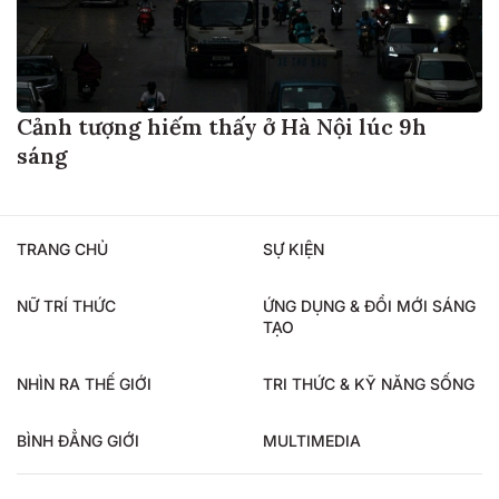
Cảnh tượng hiếm thấy ở Hà Nội lúc 9h
sáng
TRANG CHỦ
SỰ KIỆN
NỮ TRÍ THỨC
ỨNG DỤNG & ĐỔI MỚI SÁNG
TẠO
NHÌN RA THẾ GIỚI
TRI THỨC & KỸ NĂNG SỐNG
BÌNH ĐẲNG GIỚI
MULTIMEDIA