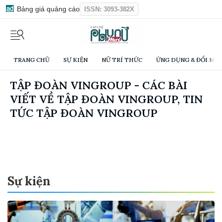
Bảng giá quảng cáo
ISSN: 3093-382X
TRANG CHỦ
SỰ KIỆN
NỮ TRÍ THỨC
ỨNG DỤNG & ĐỔI MỚI
TẬP ĐOÀN VINGROUP - CÁC BÀI
VIẾT VỀ TẬP ĐOÀN VINGROUP, TIN
TỨC TẬP ĐOÀN VINGROUP
Sự kiện