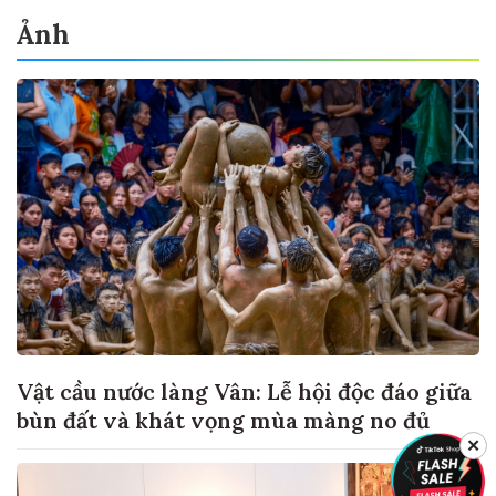
Ảnh
Vật cầu nước làng Vân: Lễ hội độc đáo giữa
bùn đất và khát vọng mùa màng no đủ
✕