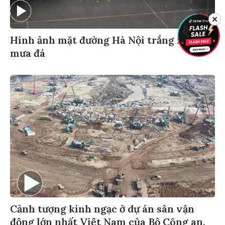
✕
Hình ảnh mặt đường Hà Nội trắng xoá vì
mưa đá
Cảnh tượng kinh ngạc ở dự án sân vận
động lớn nhất Việt Nam của Bộ Công an,