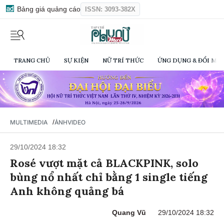
Bảng giá quảng cáo
ISSN: 3093-382X
TRANG CHỦ
SỰ KIỆN
NỮ TRÍ THỨC
ỨNG DỤNG & ĐỔI MỚI
/
MULTIMEDIA
ẢNH
VIDEO
29/10/2024 18:32
Rosé vượt mặt cả BLACKPINK, solo
bùng nổ nhất chỉ bằng 1 single tiếng
Anh không quảng bá
Quang Vũ
29/10/2024 18:32