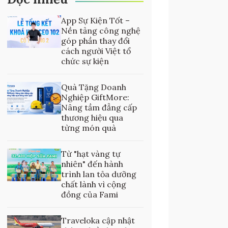
App Sự Kiện Tốt –
Nền tảng công nghệ
góp phần thay đổi
cách người Việt tổ
chức sự kiện
Quà Tặng Doanh
Nghiệp GiftMore:
Nâng tầm đẳng cấp
thương hiệu qua
từng món quà
Từ "hạt vàng tự
nhiên" đến hành
trình lan tỏa dưỡng
chất lành vì cộng
đồng của Fami
Traveloka cập nhật