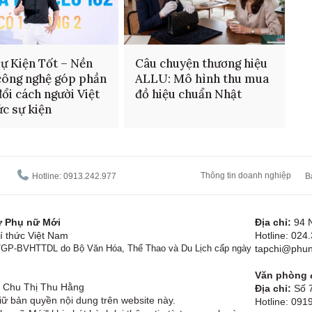
ự Kiện Tốt – Nền
Câu chuyện thương hiệu
công nghệ góp phần
ALLU: Mô hình thu mua
đổi cách người Việt
đồ hiệu chuẩn Nhật
ức sự kiện
Thông tin doanh nghiệp
Hotline: 0913.242.977
B
tử Phụ nữ Mới
Địa chỉ:
94 
í thức Việt Nam
Hotline: 024
1/GP-BVHTTDL do Bộ Văn Hóa, Thể Thao và Du Lịch cấp ngày
tapchi@phun
Văn phòng đ
Chu Thị Thu Hằng
Địa chỉ:
Số 7
ữ bản quyền nội dung trên website này.
Hotline: 09