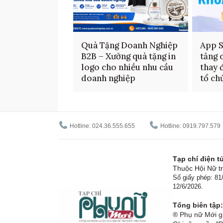
Quà Tặng Doanh Nghiệp
App S
B2B – Xưởng quà tặng in
tảng 
logo cho nhiều nhu cầu
thay 
doanh nghiệp
tổ ch
Hotline: 024.36.555.655
Hotline: 0919.797.579
Tạp chí điện 
Thuộc Hội Nữ tr
Số giấy phép: 8
12/6/2026.
Tổng biên tập:
® Phụ nữ Mới gi