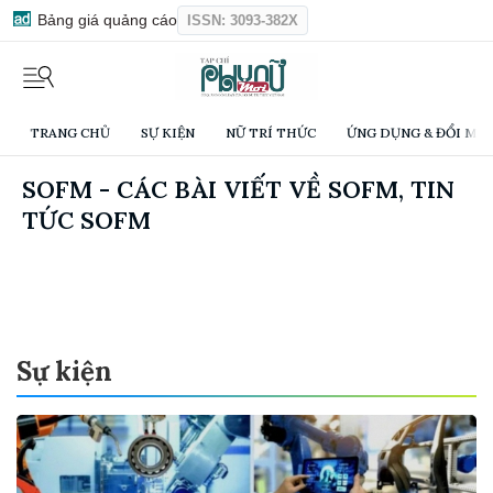
Bảng giá quảng cáo
ISSN: 3093-382X
TRANG CHỦ
SỰ KIỆN
NỮ TRÍ THỨC
ỨNG DỤNG & ĐỔI MỚI
SOFM - CÁC BÀI VIẾT VỀ SOFM, TIN
TỨC SOFM
Sự kiện