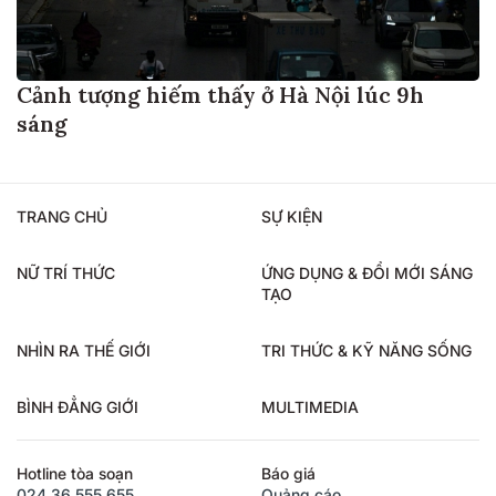
Cảnh tượng hiếm thấy ở Hà Nội lúc 9h
sáng
TRANG CHỦ
SỰ KIỆN
NỮ TRÍ THỨC
ỨNG DỤNG & ĐỔI MỚI SÁNG
TẠO
NHÌN RA THẾ GIỚI
TRI THỨC & KỸ NĂNG SỐNG
BÌNH ĐẲNG GIỚI
MULTIMEDIA
Hotline tòa soạn
Báo giá
024.36.555.655
Quảng cáo