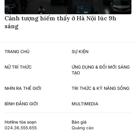
Cảnh tượng hiếm thấy ở Hà Nội lúc 9h
sáng
TRANG CHỦ
SỰ KIỆN
NỮ TRÍ THỨC
ỨNG DỤNG & ĐỔI MỚI SÁNG
TẠO
NHÌN RA THẾ GIỚI
TRI THỨC & KỸ NĂNG SỐNG
BÌNH ĐẲNG GIỚI
MULTIMEDIA
Hotline tòa soạn
Báo giá
024.36.555.655
Quảng cáo