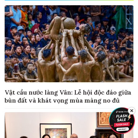
Vật cầu nước làng Vân: Lễ hội độc đáo giữa
bùn đất và khát vọng mùa màng no đủ
✕