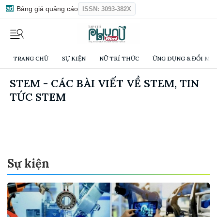
Bảng giá quảng cáo
ISSN: 3093-382X
TRANG CHỦ
SỰ KIỆN
NỮ TRÍ THỨC
ỨNG DỤNG & ĐỔI MỚI
STEM - CÁC BÀI VIẾT VỀ STEM, TIN
TỨC STEM
Sự kiện