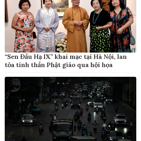
“Sen Đầu Hạ IX” khai mạc tại Hà Nội, lan
tỏa tinh thần Phật giáo qua hội họa